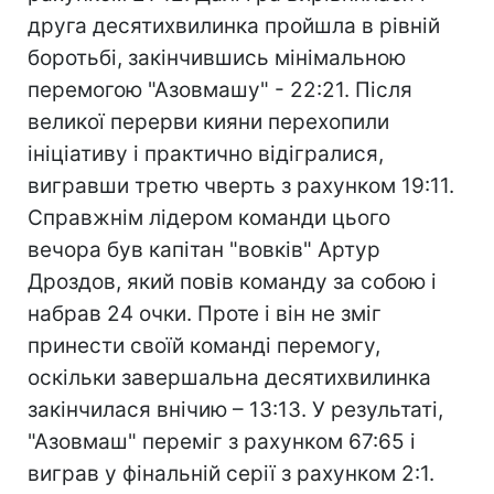
друга десятихвилинка пройшла в рівній
боротьбі, закінчившись мінімальною
перемогою "Азовмашу" - 22:21. Після
великої перерви кияни перехопили
ініціативу і практично відігралися,
вигравши третю чверть з рахунком 19:11.
Справжнім лідером команди цього
вечора був капітан "вовків" Артур
Дроздов, який повів команду за собою і
набрав 24 очки. Проте і він не зміг
принести своїй команді перемогу,
оскільки завершальна десятихвилинка
закінчилася внічию – 13:13. У результаті,
"Азовмаш" переміг з рахунком 67:65 і
виграв у фінальній серії з рахунком 2:1.