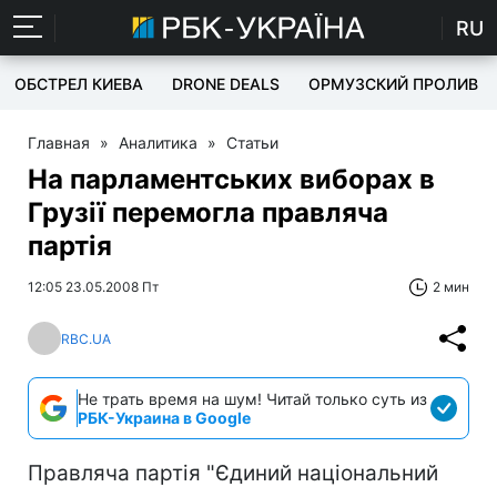
RU
ОБСТРЕЛ КИЕВА
DRONE DEALS
ОРМУЗСКИЙ ПРОЛИВ
Главная
»
Аналитика
»
Статьи
На парламентських виборах в
Грузії перемогла правляча
партія
12:05 23.05.2008 Пт
2 мин
RBC.UA
Не трать время на шум! Читай только суть из
РБК-Украина в Google
Правляча партія "Єдиний національний