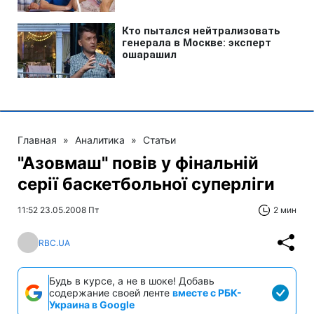
Главная
»
Аналитика
»
Статьи
"Азовмаш" повів у фінальній
серії баскетбольної суперліги
11:52 23.05.2008 Пт
2 мин
RBC.UA
Будь в курсе, а не в шоке! Добавь
содержание своей ленте
вместе с РБК-
Украина в Google