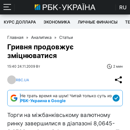
RU
КУРС ДОЛЛАРА
ЭКОНОМИКА
ЛИЧНЫЕ ФИНАНСЫ
T
Главная
»
Аналитика
»
Статьи
Гривня продовжує
зміцнюватися
15:40 24.11.2009 Вт
2 мин
RBC.UA
Не трать время на шум! Читай только суть из
РБК-Украина в Google
Торги на міжбанківському валютному
ринку завершилися в діапазоні 8,0645-