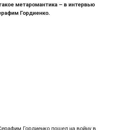
 такое метаромантика – в интервью
ерафим Гордиенко.
ерафим Гордиенко пошел на войну в