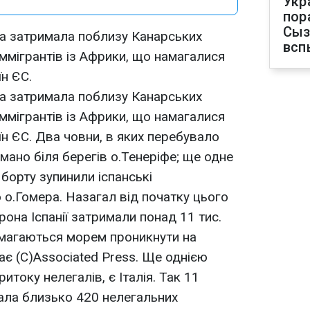
Укр
пор
Сыз
на затримала поблизу Канарських
всп
іммігрантів із Африки, що намагалися
н ЄС.
на затримала поблизу Канарських
іммігрантів із Африки, що намагалися
н ЄС. Два човни, в яких перебувало
имано біля берегів о.Тенеріфе; ще одне
 борту зупинили іспанські
 о.Гомера. Назагал від початку цього
рона Іспанії затримали понад 11 тис.
амагаються морем проникнути на
ає (С)Associated Press. Ще однією
итоку нелегалів, є Італія. Так 11
мала близько 420 нелегальних