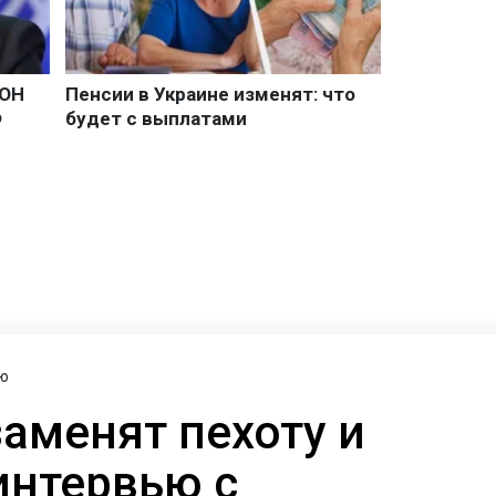
ю
заменят пехоту и
интервью с