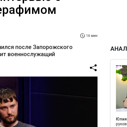
ерафимом
16 мин
чился после Запорожского
АНАЛ
рит военнослужащий
Юлия
руков