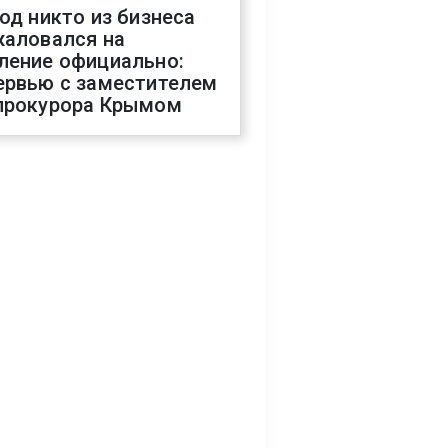
год никто из бизнеса
жаловался на
ление официально:
ервью с заместителем
прокурора Крымом