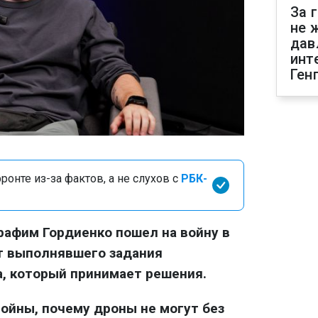
За 
не 
дав
инт
Ген
онте из-за фактов, а не слухов с
РБК-
афим Гордиенко пошел на войну в
от выполнявшего задания
, который принимает решения.
войны, почему дроны не могут без