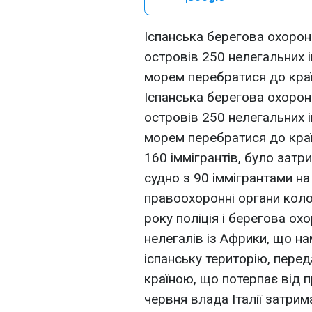
Іспанська берегова охоро
островів 250 нелегальних 
морем перебратися до краї
Іспанська берегова охоро
островів 250 нелегальних 
морем перебратися до краї
160 іммігрантів, було затр
судно з 90 іммігрантами на
правоохоронні органи коло
року поліція і берегова охо
нелегалів із Африки, що н
іспанську територію, перед
країною, що потерпає від пр
червня влада Італії затри