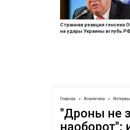
Главная
»
Аналитика
»
Интервь
"Дроны не 
наоборот": 