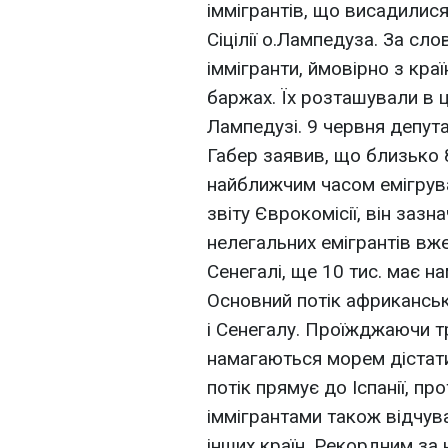
іммігрантів, що висадили
Сіцілії о.Лампедуза. За сл
іммігранти, ймовірно з кра
баржах. Їх розташували в 
Лампедузі. 9 червня депут
Габер заявив, що близько 
найближчим часом емігрув
звіту Єврокомісії, він зазн
нелегальних емігрантів вже 
Сенегалі, ще 10 тис. має на
Основний потік африканськ
і Сенегалу. Проїжджаючи т
намагаються морем дістати
потік прямує до Іспанії, пр
іммігрантами також відчува
інших країн. Рекордним за 