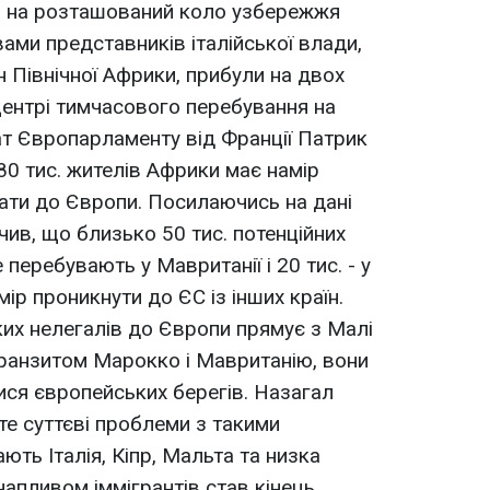
ся на розташований коло узбережжя
овами представників італійської влади,
їн Північної Африки, прибули на двох
центрі тимчасового перебування на
ат Європарламенту від Франції Патрик
80 тис. жителів Африки має намір
ати до Європи. Посилаючись на дані
ачив, що близько 50 тис. потенційних
перебувають у Мавританії і 20 тис. - у
мір проникнути до ЄС із інших країн.
их нелегалів до Європи прямує з Малі
ранзитом Марокко і Мавританію, вони
ся європейських берегів. Назагал
оте суттєві проблеми з такими
ють Італія, Кіпр, Мальта та низка
напливом іммігрантів став кінець