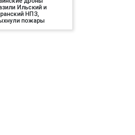
аинские дроны
азили Ильский и
ранский НПЗ,
ыхнули пожары