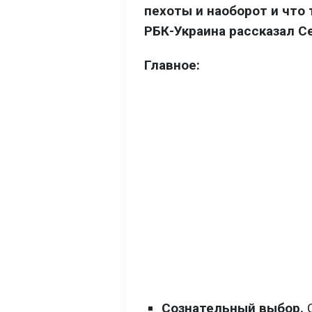
пехоты и наоборот и что
РБК-Украина рассказал С
Главное:
Сознательный выбор.
С