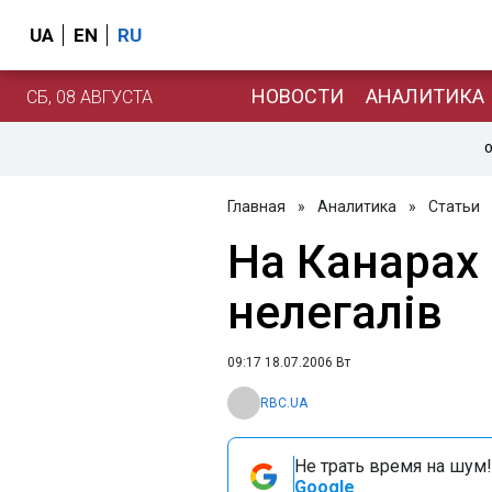
UA
EN
RU
НОВОСТИ
АНАЛИТИКА
СБ, 08 АВГУСТА
О
Главная
»
Аналитика
»
Статьи
На Канарах
нелегалів
09:17 18.07.2006 Вт
RBC.UA
Не трать время на шум!
Google