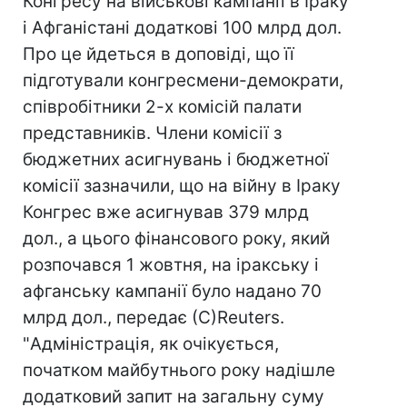
Конгресу на військові кампанії в Іраку
і Афганістані додаткові 100 млрд дол.
Про це йдеться в доповіді, що її
підготували конгресмени-демократи,
співробітники 2-х комісій палати
представників. Члени комісії з
бюджетних асигнувань і бюджетної
комісії зазначили, що на війну в Іраку
Конгрес вже асигнував 379 млрд
дол., а цього фінансового року, який
розпочався 1 жовтня, на іракську і
афганську кампанії було надано 70
млрд дол., передає (С)Reuters.
"Адміністрація, як очікується,
початком майбутнього року надішле
додатковий запит на загальну суму