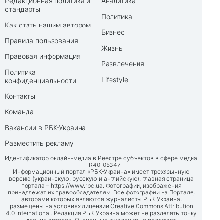
Редакционная политика и
Аналитика
стандарты
Политика
Как стать нашим автором
Бизнес
Правила пользования
Жизнь
Правовая информация
Развлечения
Политика
Lifestyle
конфиденциальности
Контакты
Команда
Вакансии в РБК-Украина
Разместить рекламу
Идентификатор онлайн-медиа в Реестре субъектов в сфере медиа
— R40-05347
Информационный портал «РБК-Украина» имеет трехязычную
версию (украинскую, русскую и английскую), главная страница
портала –
https://www.rbc.ua
. Фотографии, изображения
принадлежат их правообладателям. Все фотографии на Портале,
авторами которых являются журналисты РБК-Украина,
размещены на условиях лицензии Creative Commons Attribution
4.0 International. Редакция РБК-Украина может не разделять точку
зрения авторов. Оценочные суждения не подлежат