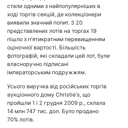
стали одними з найпопулярніших в
ході торгів секцій, де колекціонери
виявили значний попит. З 20
представлених лотів на торгах 19
пішло з п'ятикратним перевищенням
оціночної вартості. Більшість
фотографій, які складали цей лот, були
власноручно підписані
імператорським подружжям.
Усього виручка від російських торгів
аукціонного дому Christie's, що
пройшли 1 і 2 грудня 2009 р., склала
14 млн 747 тис. дол. Було продано
70% лотів.