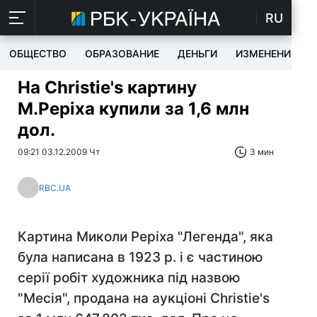
RU
ОБЩЕСТВО
ОБРАЗОВАНИЕ
ДЕНЬГИ
ИЗМЕНЕНИЯ
На Christie's картину
М.Реріха купили за 1,6 млн
дол.
09:21 03.12.2009 Чт
3 мин
RBC.UA
Картина Миколи Реріха "Легенда", яка
була написана в 1923 р. і є частиною
серії робіт художника під назвою
"Месія", продана на аукціоні Christie's