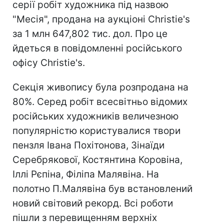
серії робіт художника під назвою
"Месія", продана на аукціоні Christie's
за 1 млн 647,802 тис. дол. Про це
йдеться в повідомленні російського
офісу Christie's.
Секція живопису була розпродана на
80%. Серед робіт всесвітньо відомих
російських художників величезною
популярністю користувалися твори
пензля Івана Похітонова, Зінаїди
Серебрякової, Костянтина Коровіна,
Іллі Рєпіна, Філіпа Малявіна. На
полотно П.Малявіна був встановлений
новий світовий рекорд. Всі роботи
пішли з перевищенням верхніх