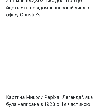
за 1 млн 647,802 тис. дол. Про це
йдеться в повідомленні російського
офісу Christie's.
Картина Миколи Реріха "Легенда", яка
була написана в 1923 р. і є частиною