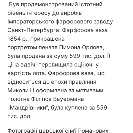
Був продемонстрований істотний
рівень інтересу до виробів
Імператорського фарфорового заводу
Санкт-Петербурга. Фарфорова ваза
1854 р., прикрашена
портретом пензля Пимона Орлова,
була продана за суму 599 тис. дол. ЇЇ
ціна вдвічі перевищила оціночну
вартість лота. Фарфорова ваза, що
відноситься до епохи правління
Миколи I і оформлена за мотивами
полотна Філіпса Вауермана
"Мандрівники", була куплена за 559
тис. дол.
Фотографії царської сім'ї Романових