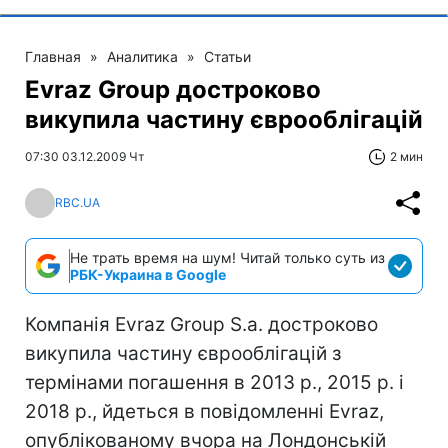
Главная
»
Аналитика
»
Статьи
Evraz Group достроково
викупила частину єврооблігацій
07:30 03.12.2009 Чт
2 мин
RBC.UA
Не трать время на шум! Читай только суть из
РБК-Украина в Google
Компанія Evraz Group S.a. достроково
викупила частину єврооблігацій з
термінами погашення в 2013 р., 2015 р. і
2018 р., йдеться в повідомленні Evraz,
опублікованому вчора на Лондонській