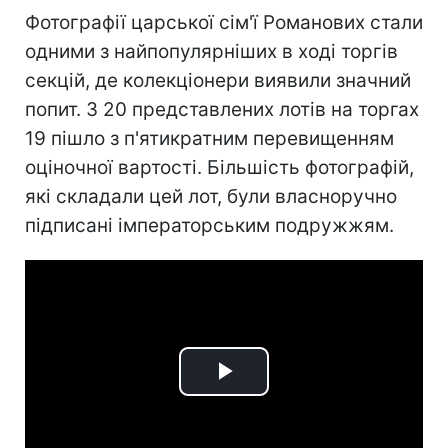
Фотографії царської сім'ї Романових стали
одними з найпопулярніших в ході торгів
секцій, де колекціонери виявили значний
попит. З 20 представлених лотів на торгах
19 пішло з п'ятикратним перевищенням
оціночної вартості. Більшість фотографій,
які складали цей лот, були власноручно
підписані імператорським подружжям.
Play
Video