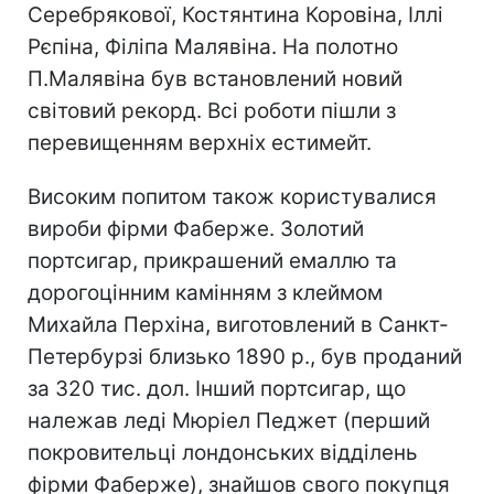
Серебрякової, Костянтина Коровіна, Іллі
Рєпіна, Філіпа Малявіна. На полотно
П.Малявіна був встановлений новий
світовий рекорд. Всі роботи пішли з
перевищенням верхніх естимейт.
Високим попитом також користувалися
вироби фірми Фаберже. Золотий
портсигар, прикрашений емаллю та
дорогоцінним камінням з клеймом
Михайла Перхіна, виготовлений в Санкт-
Петербурзі близько 1890 р., був проданий
за 320 тис. дол. Інший портсигар, що
належав леді Мюріел Педжет (перший
покровительці лондонських відділень
фірми Фаберже), знайшов свого покупця