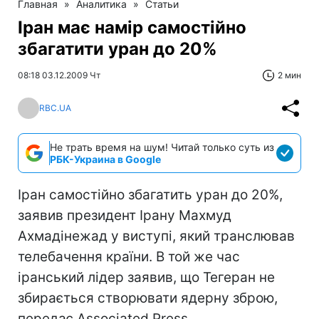
Главная
»
Аналитика
»
Статьи
Іран має намір самостійно
збагатити уран до 20%
08:18 03.12.2009 Чт
2 мин
RBC.UA
Не трать время на шум! Читай только суть из
РБК-Украина в Google
Іран самостійно збагатить уран до 20%,
заявив президент Ірану Махмуд
Ахмадінежад у виступі, який транслював
телебачення країни. В той же час
іранський лідер заявив, що Тегеран не
збирається створювати ядерну зброю,
передає Associated Press.