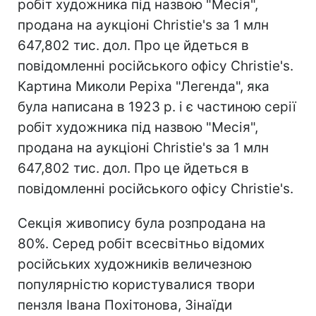
робіт художника під назвою "Месія",
продана на аукціоні Christie's за 1 млн
647,802 тис. дол. Про це йдеться в
повідомленні російського офісу Christie's.
Картина Миколи Реріха "Легенда", яка
була написана в 1923 р. і є частиною серії
робіт художника під назвою "Месія",
продана на аукціоні Christie's за 1 млн
647,802 тис. дол. Про це йдеться в
повідомленні російського офісу Christie's.
Секція живопису була розпродана на
80%. Серед робіт всесвітньо відомих
російських художників величезною
популярністю користувалися твори
пензля Івана Похітонова, Зінаїди