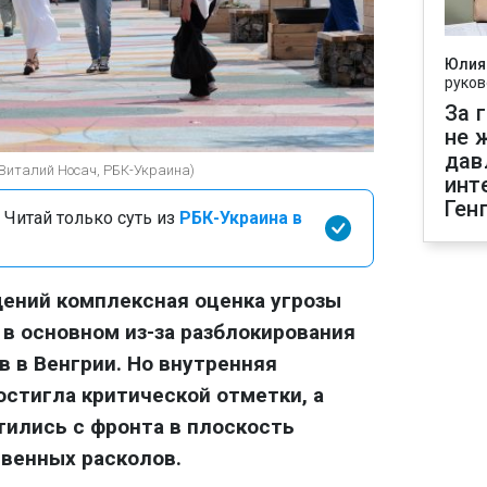
Юлия
руков
За 
не 
дав
(Виталий Носач, РБК-Украина)
инт
Ген
 Читай только суть из
РБК-Украина в
ений комплексная оценка угрозы
 в основном из-за разблокирования
 в Венгрии. Но внутренняя
стигла критической отметки, а
ились с фронта в плоскость
венных расколов.