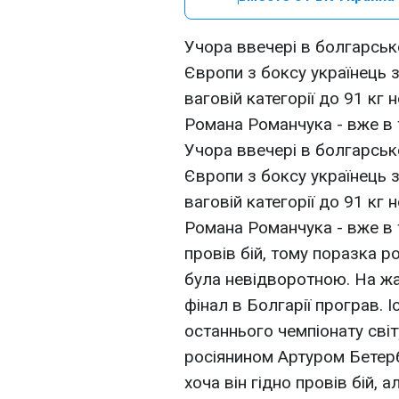
Учора ввечері в болгарськ
Європи з боксу українець 
ваговій категорії до 91 кг
Романа Романчука - вже в 
Учора ввечері в болгарськ
Європи з боксу українець 
ваговій категорії до 91 кг
Романа Романчука - вже в 
провів бій, тому поразка р
була невідворотною. На жа
фінал в Болгарії програв. І
останнього чемпіонату світ
росіянином Артуром Бетербі
хоча він гідно провів бій, 