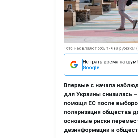
Фото: как влияют события за рубежом 
Не трать время на шум!
Google
Впервые с начала наблюд
для Украины снизилась –
помощи ЕС после выборов
поляризация общества до
основные риски перемест
дезинформации и общест