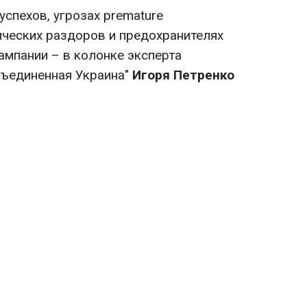
спехов, угрозах premature
ческих раздоров и предохранителях
ампании – в колонке эксперта
бъединенная Украина"
Игоря Петренко