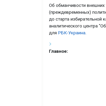
Об обманчивости внешних у
(преждевременных) полити
до старта избирательной к
аналитического центра "О
для
РБК-Украина.
Главное: