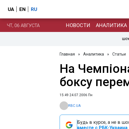
UA
EN
RU
НОВОСТИ
АНАЛИТИКА
ЧТ, 06 АВГУСТА
ШОУ
Главная
»
Аналитика
»
Статьи
На Чемпіон
боксу перем
15:49 24.07.2006 Пн
RBC.UA
Будь в курсе, а не в ш
вместе с РБК-Украина 