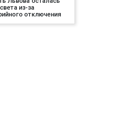
ть Львова осталась
 света из-за
рийного отключения