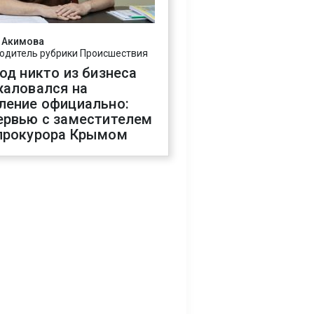
 Акимова
одитель рубрики Происшествия
год никто из бизнеса
жаловался на
ление официально:
ервью с заместителем
прокурора Крымом