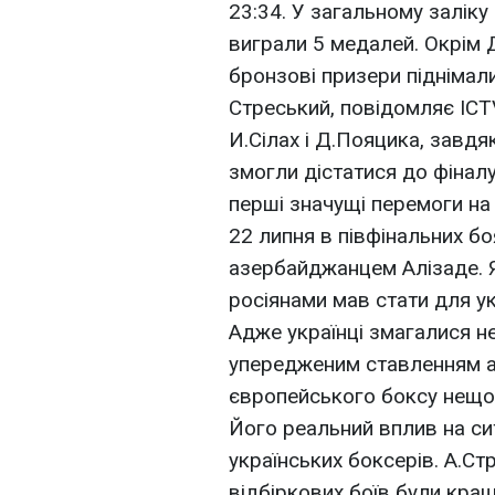
23:34. У загальному заліку
виграли 5 медалей. Окрім Д
бронзові призери піднімал
Стреський, повідомляє ICT
И.Сілах і Д.Пояцика, завдя
змогли дістатися до фіналу
перші значущі перемоги на
22 липня в півфінальних б
азербайджанцем Алізаде. Я
росіянами мав стати для у
Адже українці змагалися не
упередженим ставленням ар
європейського боксу нещод
Його реальний вплив на сит
українських боксерів. А.Ст
відбіркових боїв були кращі