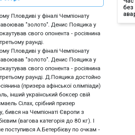
Час
без
ава
ому Пловдиві у фіналі Чемпіонату
завоював "золото". Денис Пояцика у
 нокаутував свого опонента - росіянина
третьому раунді.
ому Пловдиві у фіналі Чемпіонату
завоював "золото". Денис Пояцика у
 нокаутував свого опонента - росіянина
третьому раунді. Д.Пояцика достойно
осіянина (призера афінської олімпіади)
ль, інший український боксер свій
смаель Сілах, срібний призер
у, бився на Чемпіонаті Європи з
євим (вагова категорія до 80 кг). І
але поступився А.Бетербієву по очкам -