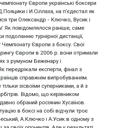
 чемпіонату Європи українські боксери
.Пояцики і И.Сіллаха, на п'єдестал як
ися три Олександр - Ключко, Вусик і
V. Як повідомлялося раніше, саме
ки подоланню турнірної дистанції,
 Чемпіонату Європи з боксу. Свої
 рингу Європи в 2006 р. вони отримали
оях з румуном Беженару і
к передрікали експерти, фінал з
країнців справжнім випробуванням.
 тільки зісвоїми суперниками, а й з
бітрів. Відомо, що керівником
авно обраний росіянин Хусаїнов.
уацію в боксі на собі відчули троє
реський, А.Ключко і А.Усик в одному з
 за своїх опонентів. Але у результаті