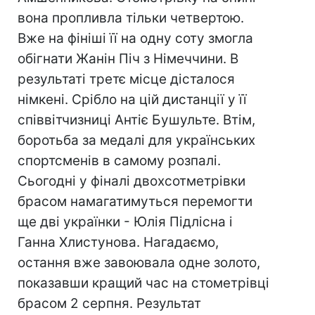
вона пропливла тільки четвертою.
Вже на фініші її на одну соту змогла
обігнати Жанін Піч з Німеччини. В
результаті третє місце дісталося
німкені. Срібло на цій дистанції у її
співвітчизниці Антіє Бушульте. Втім,
боротьба за медалі для українських
спортсменів в самому розпалі.
Сьогодні у фіналі двохсотметрівки
брасом намагатимуться перемогти
ще дві українки - Юлія Підлісна і
Ганна Хлистунова. Нагадаємо,
остання вже завоювала одне золото,
показавши кращий час на стометрівці
брасом 2 серпня. Результат