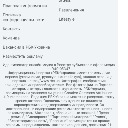
Жизнь
Правовая информация
Развлечения
Политика
Lifestyle
конфиденциальности
Контакты
Команда
Вакансии в РБК-Украина
Разместить рекламу
Идентификатор онлайн-медиа в Реестре субъектов в сфере медиа
— R40-05347
Информационный портал «РБК-Украина» имеет трехязычную
версию (украинскую, русскую и английскую), главная страница
портала –
https://www.rbc.ua
. Фотографии, изображения
принадлежат их правообладателям. Все фотографии на Портале,
авторами которых являются журналисты РБК-Украина,
размещены на условиях лицензии Creative Commons Attribution
4.0 International. Редакция РБК-Украина может не разделять точку
зрения авторов. Оценочные суждения не подлежат
опровержению и подтверждению их правдивости. За
достоверность и содержание рекламы ответственность несет
рекламодатель. Материалы, обозначенные плашкой: "Пресс-
релизы", "Спецпроект", "Партнерский материал", "Promo",
"Благотворительность", "Резонанс" размещаются на правах
рекламы и предназначены, как правило, для лиц, достигших 21-