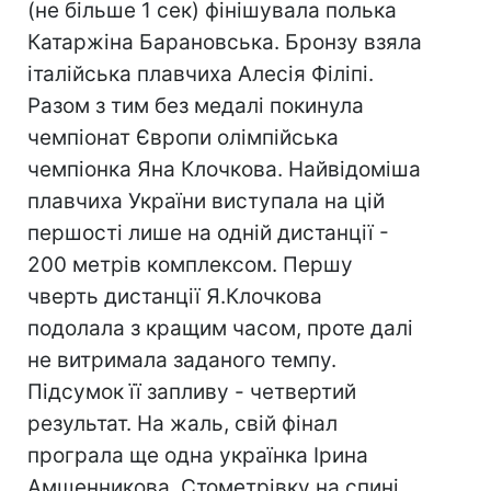
(не більше 1 сек) фінішувала полька
Катаржіна Барановська. Бронзу взяла
італійська плавчиха Алесія Філіпі.
Разом з тим без медалі покинула
чемпіонат Європи олімпійська
чемпіонка Яна Клочкова. Найвідоміша
плавчиха України виступала на цій
першості лише на одній дистанції -
200 метрів комплексом. Першу
чверть дистанції Я.Клочкова
подолала з кращим часом, проте далі
не витримала заданого темпу.
Підсумок її запливу - четвертий
результат. На жаль, свій фінал
програла ще одна українка Ірина
Амшенникова. Стометрівку на спині