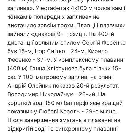
запливах. У естафетах 4х100 м чоловікам і
жінкам в попередніх запливах не
вистачило зовсім трохи. Плавці і плавчихи
зайняли однакові 9-і позиції. На 400-й
дистанції вольним стилем Сергій Фесенко
був 15-м, Ігор Снітко - 24-м, Кирило
Фесенко - 37-м. У комплексному плаванні
(400 м) Ганна Хлістунова була тільки 15-
ою. У 100-метровому запливі на спині
Андрій Олейник показав 20-й результат,
Володимир Николайчук - 28-ий. На
короткій воді (50 м) баттерфляєм кращий
показник у Любові Король - 29-е місце.
Після завершення змагань в плаванні на
відкритій воді і в синхронному плаванні