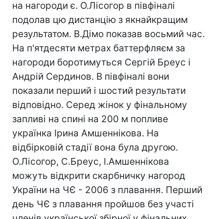
на нагороди є. О.Лісогор в півфіналі
подолав цю дистанцію з якнайкращим
результатом. В.Дімо показав восьмий час.
На п'ятдесяти метрах баттерфляєм за
нагороди боротимуться Сергій Бреус і
Андрій Сердинов. В півфіналі вони
показали перший і шостий результати
відповідно. Серед жінок у фінальному
запливі на спині на 200 м попливе
українка Ірина Амшеннікова. На
відбірковій стадії вона була другою.
О.Лісогор, С.Бреус, І.Амшеннікова
можуть відкрити скарбничку нагород
України на ЧЄ - 2006 з плавання. Перший
день ЧЄ з плавання пройшов без участі
членів української збірної у фінальних