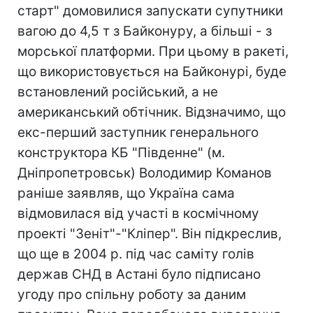
старт" домовилися запускати супутники
вагою до 4,5 т з Байконуру, а більші - з
морської платформи. При цьому в ракеті,
що використовується на Байконурі, буде
встановлений російський, а не
американський обтічник. Відзначимо, що
екс-перший заступник генерального
конструктора КБ "Південне" (м.
Дніпропетровськ) Володимир Команов
раніше заявляв, що Україна сама
відмовилася від участі в космічному
проекті "Зеніт"-"Кліпер". Він підкреслив,
що ще в 2004 р. під час саміту голів
держав СНД в Астані було підписано
угоду про спільну роботу за даним