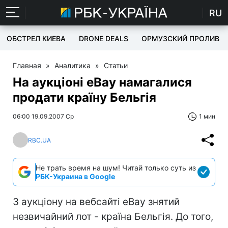
RU
ОБСТРЕЛ КИЕВА
DRONE DEALS
ОРМУЗСКИЙ ПРОЛИВ
Главная
»
Аналитика
»
Статьи
На аукціоні eBay намагалися
продати країну Бельгія
06:00 19.09.2007 Ср
1 мин
RBC.UA
Не трать время на шум! Читай только суть из
РБК-Украина в Google
З аукціону на вебсайті eBay знятий
незвичайний лот - країна Бельгія. До того,