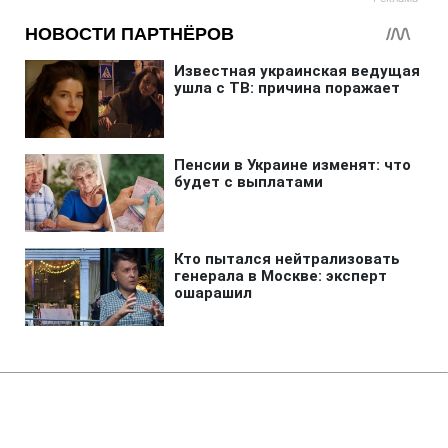
Главная
»
Аналитика
»
Статьи
Програмісту загрожує в'язниця