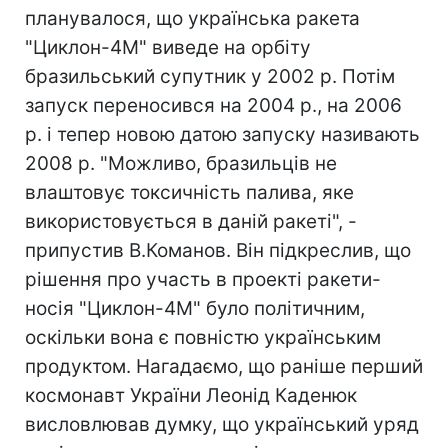
планувалося, що українська ракета
"Циклон-4М" виведе на орбіту
бразильський супутник у 2002 р. Потім
запуск переносився на 2004 р., на 2006
р. і тепер новою датою запуску називають
2008 р. "Можливо, бразильців не
влаштовує токсичність палива, яке
використовується в даній ракеті", -
припустив В.Команов. Він підкреслив, що
рішення про участь в проекті ракети-
носія "Циклон-4М" було політичним,
оскільки вона є повністю українським
продуктом. Нагадаємо, що раніше перший
космонавт України Леонід Каденюк
висловлював думку, що український уряд