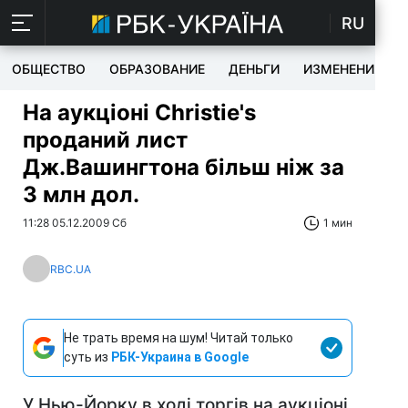
RU
ОБЩЕСТВО
ОБРАЗОВАНИЕ
ДЕНЬГИ
ИЗМЕНЕНИЯ
На аукціоні Christie's
проданий лист
Дж.Вашингтона більш ніж за
3 млн дол.
11:28 05.12.2009 Сб
1 мин
RBC.UA
Не трать время на шум! Читай только
суть из
РБК-Украина в Google
У Нью-Йорку в ході торгів на аукціоні