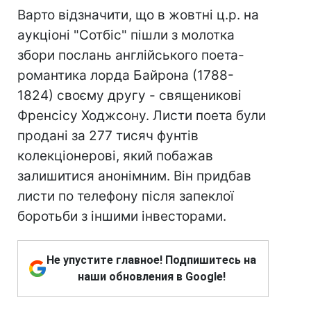
Варто відзначити, що в жовтні ц.р. на
аукціоні "Сотбіс" пішли з молотка
збори послань англійського поета-
романтика лорда Байрона (1788-
1824) своєму другу - священикові
Френсісу Ходжсону. Листи поета були
продані за 277 тисяч фунтів
колекціонерові, який побажав
залишитися анонімним. Він придбав
листи по телефону після запеклої
боротьби з іншими інвесторами.
Не упустите главное! Подпишитесь на
наши обновления в Google!