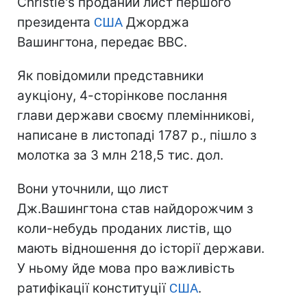
Christie's проданий лист першого
президента
США
Джорджа
Вашингтона, передає BBC.
Як повідомили представники
аукціону, 4-сторінкове послання
глави держави своєму племінникові,
написане в листопаді 1787 р., пішло з
молотка за 3 млн 218,5 тис. дол.
Вони уточнили, що лист
Дж.Вашингтона став найдорожчим з
коли-небудь проданих листів, що
мають відношення до історії держави.
У ньому йде мова про важливість
ратифікації конституції
США
.