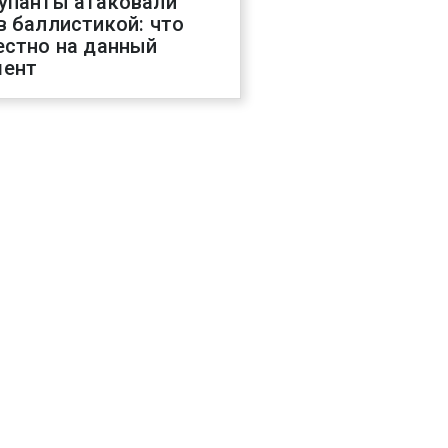
упанты атаковали
в баллистикой: что
естно на данный
ент