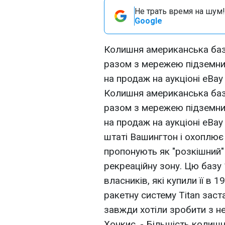
Не трать время на шум!
Google
Колишня американська баз
разом з мережею підземних
на продаж на аукціоні eBay 
Колишня американська баз
разом з мережею підземних
на продаж на аукціоні eBay
штаті Вашингтон і охоплює 
пропонують як "розкішний" 
рекреаційну зону. Цю базу 
власників, які купили її в
ракетну систему Titan заст
завжди хотіли зробити з неї
Хочкис. - Більшість колишн