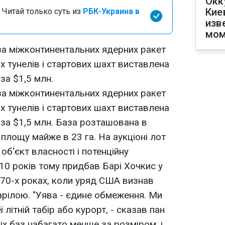
Окк
Кие
 Читай только суть из
РБК-Украина в
изв
мом
а міжконтинентальних ядерних ракет
 тунелів і стартових шахт виставлена
за $1,5 млн.
а міжконтинентальних ядерних ракет
 тунелів і стартових шахт виставлена
 за $1,5 млн. База розташована в
площу майже в 23 га. На аукціоні лот
об'єкт власності і потенційну
10 років тому придбав Барі Хочкис у
 1970-х роках, коли уряд США визнав
арілою. "Уява - єдине обмеження. Ми
 літній табір або курорт, - сказав пан
іх баз набагато менше за розміром, і