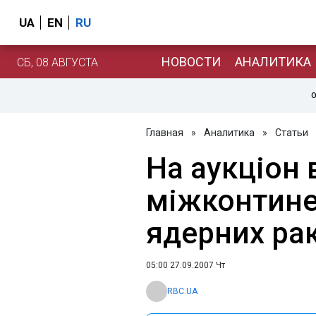
UA
EN
RU
НОВОСТИ
АНАЛИТИКА
СБ, 08 АВГУСТА
О
Главная
»
Аналитика
»
Статьи
На аукціон 
міжконтине
ядерних ра
05:00 27.09.2007 Чт
RBC.UA