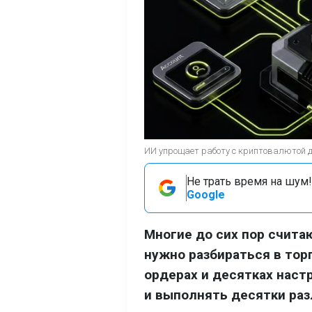
ИИ упрощает работу с криптовалютой 
Не трать время на шум!
Google
Многие до сих пор счит
нужно разбираться в тор
ордерах и десятках наст
и выполнять десятки раз