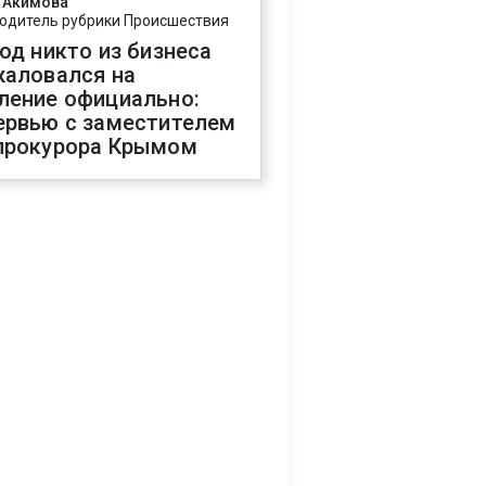
 Акимова
одитель рубрики Происшествия
год никто из бизнеса
жаловался на
ление официально:
ервью с заместителем
прокурора Крымом