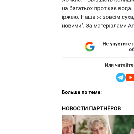
на багатьох протікає вода.
іржею. Наша ж зовсім суха
новими". За матеріалами A
Не упустите 
об
Или читайте
Больше по теме: