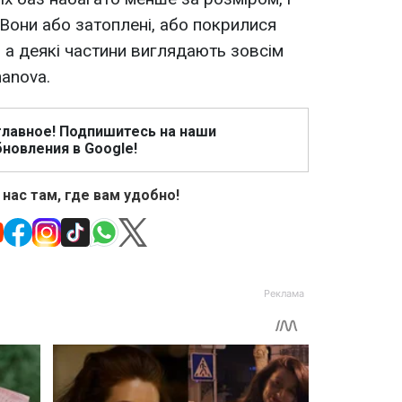
 Вони або затоплені, або покрилися
, а деякі частини виглядають зовсім
nanova.
главное! Подпишитесь на наши
новления в Google!
 нас там, где вам удобно!