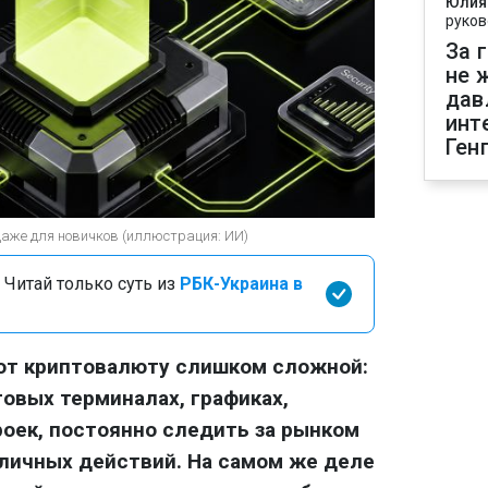
Юлия
руков
За 
не 
дав
инт
Ген
даже для новичков (иллюстрация: ИИ)
 Читай только суть из
РБК-Украина в
ают криптовалюту слишком сложной:
говых терминалах, графиках,
роек, постоянно следить за рынком
личных действий. На самом же деле