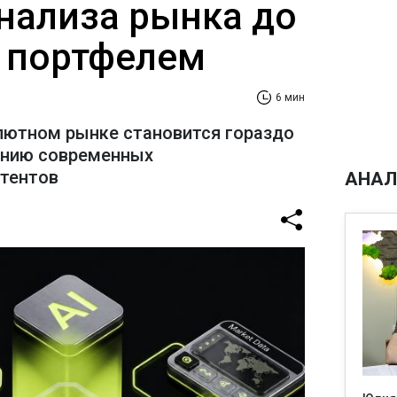
анализа рынка до
 портфелем
6 мин
лютном рынке становится гораздо
ению современных
стентов
АНАЛ