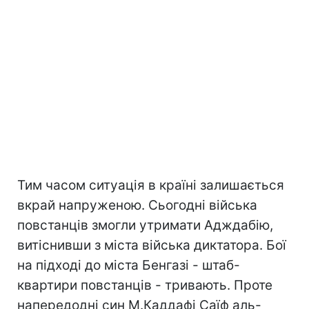
Тим часом ситуація в країні залишається
вкрай напруженою. Сьогодні війська
повстанців змогли утримати Адждабію,
витіснивши з міста війська диктатора. Бої
на підході до міста Бенгазі - штаб-
квартири повстанців - тривають. Проте
напередодні син М.Каддафі Саїф аль-