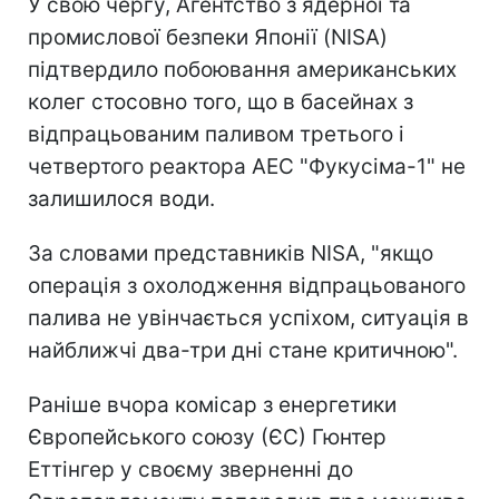
У свою чергу, Агентство з ядерної та
промислової безпеки Японії (NISA)
підтвердило побоювання американських
колег стосовно того, що в басейнах з
відпрацьованим паливом третього і
четвертого реактора АЕС "Фукусіма-1" не
залишилося води.
За словами представників NISA, "якщо
операція з охолодження відпрацьованого
палива не увінчається успіхом, ситуація в
найближчі два-три дні стане критичною".
Раніше вчора комісар з енергетики
Європейського союзу (ЄС) Гюнтер
Еттінгер у своєму зверненні до