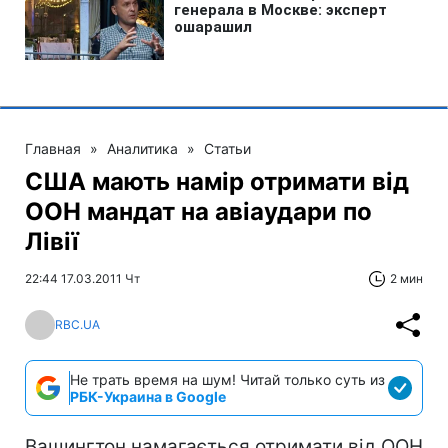
Главная
»
Аналитика
»
Статьи
США мають намір отримати від
ООН мандат на авіаудари по
Лівії
22:44 17.03.2011 Чт
2 мин
RBC.UA
Не трать время на шум! Читай только суть из
РБК-Украина в Google
Вашингтон намагається отримати від ООН