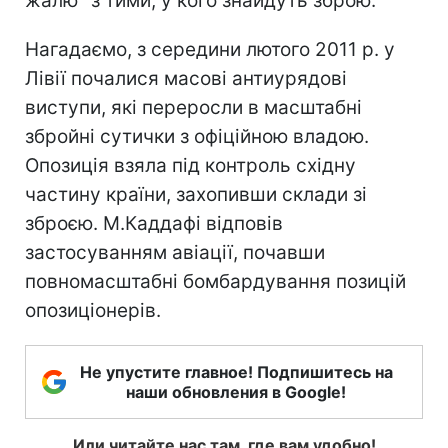
жалю" з тими, у кого знайдуть зброю.
Нагадаємо, з середини лютого 2011 р. у
Лівії почалися масові антиурядові
виступи, які переросли в масштабні
збройні сутички з офіційною владою.
Опозиція взяла під контроль східну
частину країни, захопивши склади зі
зброєю. М.Каддафі відповів
застосуванням авіації, почавши
повномасштабні бомбардування позицій
опозиціонерів.
Не упустите главное! Подпишитесь на
наши обновления в Google!
Или читайте нас там, где вам удобно!