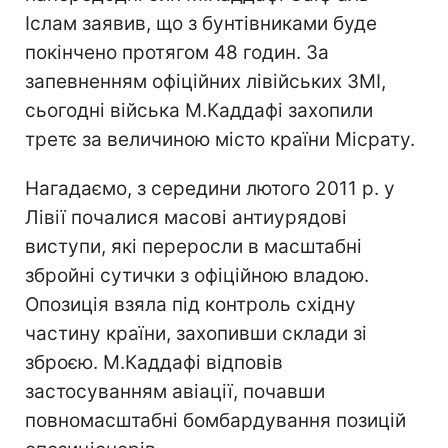
Іслам заявив, що з бунтівниками буде
покінчено протягом 48 годин. За
запевненням офіційних лівійських ЗМІ,
сьогодні війська М.Каддафі захопили
третє за величиною місто країни Місрату.
Нагадаємо, з середини лютого 2011 р. у
Лівії почалися масові антиурядові
виступи, які переросли в масштабні
збройні сутички з офіційною владою.
Опозиція взяла під контроль східну
частину країни, захопивши склади зі
зброєю. М.Каддафі відповів
застосуванням авіації, почавши
повномасштабні бомбардування позицій