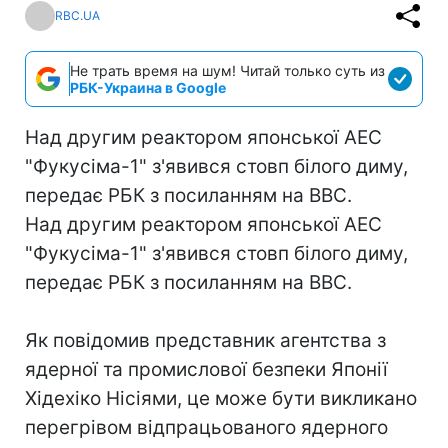
RBC.UA
Не трать время на шум! Читай только суть из
РБК-Украина в Google
Над другим реактором японської АЕС
"Фукусіма-1" з'явився стовп білого диму,
передає РБК з посиланням на BBC.
Над другим реактором японської АЕС
"Фукусіма-1" з'явився стовп білого диму,
передає РБК з посиланням на BBC.
Як повідомив представник агентства з
ядерної та промислової безпеки Японії
Хідехіко Нісіями, це може бути викликано
перегрівом відпрацьованого ядерного