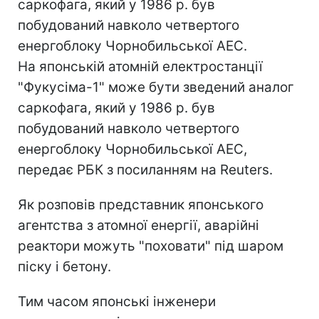
саркофага, який у 1986 р. був
побудований навколо четвертого
енергоблоку Чорнобильської АЕС.
На японській атомній електростанції
"Фукусіма-1" може бути зведений аналог
саркофага, який у 1986 р. був
побудований навколо четвертого
енергоблоку Чорнобильської АЕС,
передає РБК з посиланням на Reuters.
Як розповів представник японського
агентства з атомної енергії, аварійні
реактори можуть "поховати" під шаром
піску і бетону.
Тим часом японські інженери