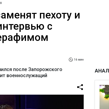
ю
заменят пехоту и
интервью с
ерафимом
16 мин
чился после Запорожского
АНАЛ
рит военнослужащий