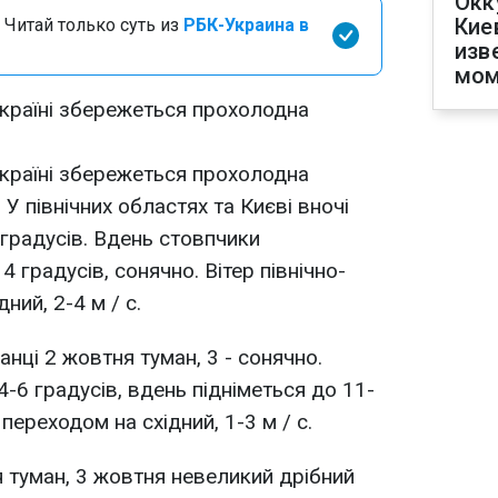
Окк
Кие
 Читай только суть из
РБК-Украина в
изв
мом
Україні збережеться прохолодна
.
Україні збережеться прохолодна
 У північних областях та Києві вночі
 градусів. Вдень стовпчики
 градусів, сонячно. Вітер північно-
ний, 2-4 м / с.
нці 2 жовтня туман, 3 - сонячно.
-6 градусів, вдень підніметься до 11-
 переходом на східний, 1-3 м / с.
я туман, 3 жовтня невеликий дрібний