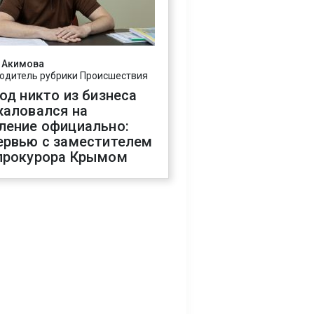
 Акимова
одитель рубрики Происшествия
год никто из бизнеса
жаловался на
ление официально:
ервью с заместителем
прокурора Крымом