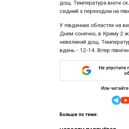
дощ. Температура вночі скл
східний з переходом на півн
У південних областях на ви
Днем сонячно, в Криму 2 жо
невеликий дощ. Температур
вдень - 12-14. Вітер північн
Не упустите 
об
Или читайте
Больше по теме: