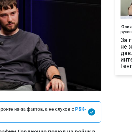
Юлия
руков
За 
не 
дав
инт
Ген
онте из-за фактов, а не слухов с
РБК-
афим Гордиенко пошел на войну в