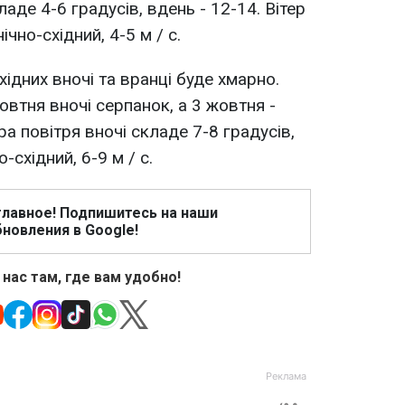
аде 4-6 градусів, вдень - 12-14. Вітер
ічно-східний, 4-5 м / с.
хідних вночі та вранці буде хмарно.
втня вночі серпанок, а 3 жовтня -
а повітря вночі складе 7-8 градусів,
о-східний, 6-9 м / с.
главное! Подпишитесь на наши
новления в Google!
 нас там, где вам удобно!