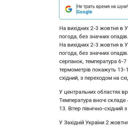
Не трать время на шум!
Google
На вихідних 2-3 жовтня в 
погода, без значних опадів
На вихідних 2-3 жовтня в 
погода, без значних опадів.
серпанок, температура 6-7
термометрів покажуть 13-14
східний, з переходом на схід
У центральних областях вра
Температура вночі складе 4
13. Вітер північно-східний з
У Західній України 2 жовтн