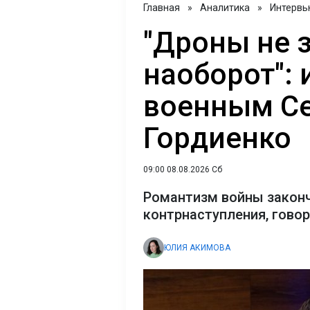
Главная
»
Аналитика
»
Интервь
"Дроны не 
наоборот": 
военным С
Гордиенко
09:00 08.08.2026 Сб
Романтизм войны закон
контрнаступления, гово
ЮЛИЯ АКИМОВА