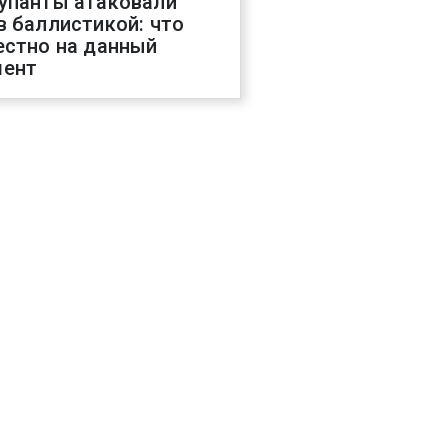
упанты атаковали
в баллистикой: что
естно на данный
ент