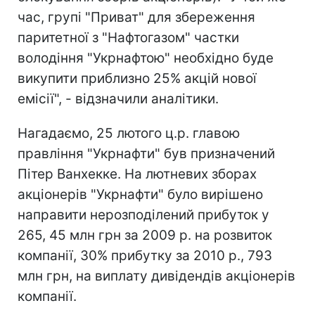
час, групі "Приват" для збереження
паритетної з "Нафтогазом" частки
володіння "Укрнафтою" необхідно буде
викупити приблизно 25% акцій нової
емісії", - відзначили аналітики.
Нагадаємо, 25 лютого ц.р. главою
правління "Укрнафти" був призначений
Пітер Ванхекке. На лютневих зборах
акціонерів "Укрнафти" було вирішено
направити нерозподілений прибуток у
265, 45 млн грн за 2009 р. на розвиток
компанії, 30% прибутку за 2010 р., 793
млн грн, на виплату дивідендів акціонерів
компанії.