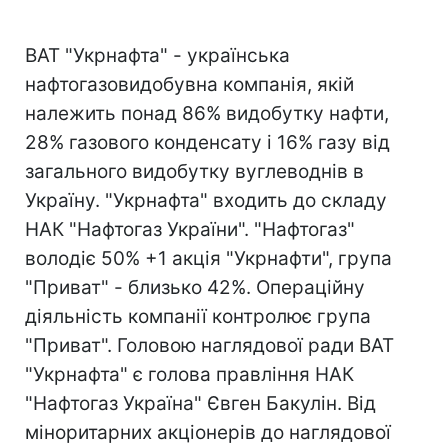
ВАТ "Укрнафта" - українська
нафтогазовидобувна компанія, якій
належить понад 86% видобутку нафти,
28% газового конденсату і 16% газу від
загального видобутку вуглеводнів в
Україну. "Укрнафта" входить до складу
НАК "Нафтогаз України". "Нафтогаз"
володіє 50% +1 акція "Укрнафти", група
"Приват" - близько 42%. Операційну
діяльність компанії контролює група
"Приват". Головою наглядової ради ВАТ
"Укрнафта" є голова правління НАК
"Нафтогаз Україна" Євген Бакулін. Від
міноритарних акціонерів до наглядової