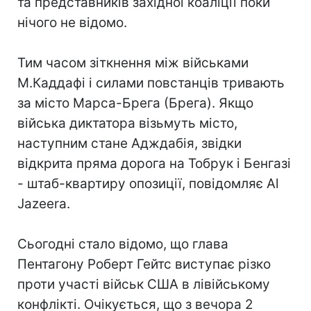
та представників західної коаліції поки
нічого не відомо.
Тим часом зіткнення між військами
М.Каддафі і силами повстанців тривають
за місто Марса-Брега (Брега). Якщо
війська диктатора візьмуть місто,
наступним стане Адждабія, звідки
відкрита пряма дорога на Тобрук і Бенгазі
- штаб-квартиру опозиції, повідомляє Al
Jazeera.
Сьогодні стало відомо, що глава
Пентагону Роберт Гейтс виступає різко
проти участі військ США в лівійському
конфлікті. Очікується, що з вечора 2