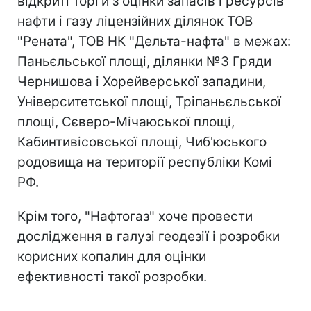
відкриті торги з оцінки запасів і ресурсів
нафти і газу ліцензійних ділянок ТОВ
"Рената", ТОВ НК "Дельта-нафта" в межах:
Паньєльської площі, ділянки №3 Гряди
Чернишова і Хорейверської западини,
Університетської площі, Тріпаньєльської
площі, Сєверо-Мічаюської площі,
Кабинтивісовської площі, Чиб'юського
родовища на території республіки Комі
РФ.
Крім того, "Нафтогаз" хоче провести
дослідження в галузі геодезії і розробки
корисних копалин для оцінки
ефективності такої розробки.