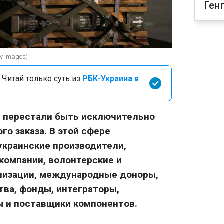
Ген
y Images)
 Читай только суть из
РБК-Украина в
о перестали быть исключительно
го заказа. В этой сфере
украинские производители,
-компании, волонтерские и
низации, международные доноры,
ва, фонды, интеграторы,
ы и поставщики компонентов.