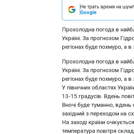
Не трать время на шум!
Google
Прохолодна погода в найбл
Україні. За прогнозом Гідр
регіонах буде похмуро, а в
Прохолодна погода в найбл
Україні. За прогнозом Гідр
регіонах буде похмуро, а в
У північних областях Україн
13-15 градусів. Вдень пові
Вночі буде туманно, вдень 
західний з переходом на схі
На заході країни очікуєтьс
температура повітря складе