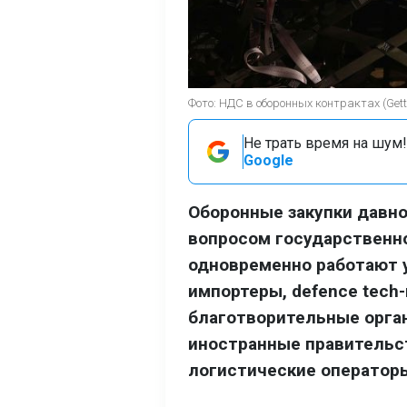
Фото: НДС в оборонных контрактах (Gett
Не трать время на шум!
Google
Оборонные закупки давн
вопросом государственно
одновременно работают 
импортеры, defence tech
благотворительные орга
иностранные правительст
логистические оператор