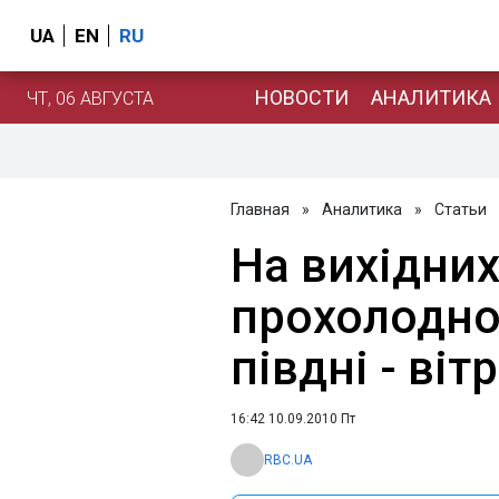
UA
EN
RU
НОВОСТИ
АНАЛИТИКА
ЧТ, 06 АВГУСТА
Главная
»
Аналитика
»
Статьи
На вихідних
прохолодно, 
півдні - віт
16:42 10.09.2010 Пт
RBC.UA