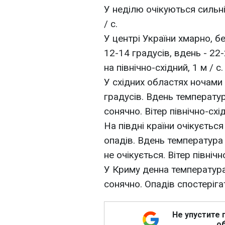
У неділю очікуються сильні 
/ с.
У центрі України хмарно, бе
12-14 градусів, вдень - 22
на північно-східний, 1 м / с.
У східних областях ночами
градусів. Вдень температу
сонячно. Вітер північно-схід
На півдні країни очікується
опадів. Вдень температура
не очікується. Вітер північно
У Криму денна температура
сонячно. Опадів спостерігат
Не упустите 
об