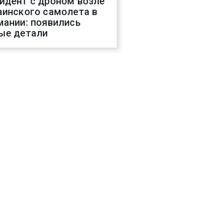
идент с дроном возле
аинского самолета в
мании: появились
ые детали