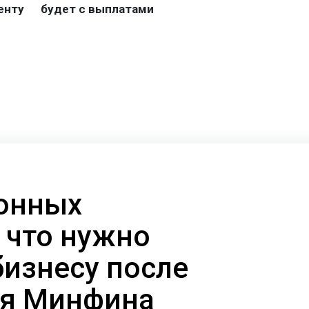
онных
 что нужно
бизнесу после
ия Минфина