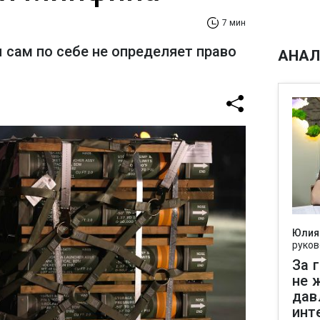
7 мин
 сам по себе не определяет право
АНАЛ
Юлия
руков
За 
не 
дав
инт