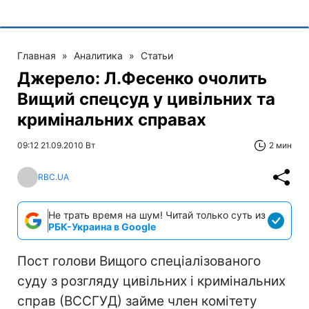
Главная
»
Аналитика
»
Статьи
Джерело: Л.Фесенко очолить
Вищий спецсуд у цивільних та
кримінальних справах
09:12 21.09.2010 Вт
2 мин
RBC.UA
Не трать время на шум! Читай только суть из
РБК-Украина в Google
Пост голови Вищого спеціалізованого
суду з розгляду цивільних і кримінальних
справ (ВССГУД) займе член комітету