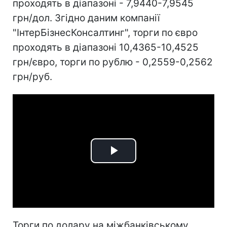
проходять в діапазоні - 7,9440-7,9545
грн/дол. Згідно даним компанії
"ІнтерБізнесКонсалтинг", торги по євро
проходять в діапазоні 10,4365-10,4525
грн/євро, торги по рублю - 0,2559-0,2562
грн/руб.
Play
Video
Торги по долару на міжбанківському