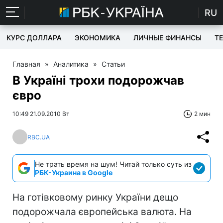
RU
КУРС ДОЛЛАРА
ЭКОНОМИКА
ЛИЧНЫЕ ФИНАНСЫ
T
Главная
»
Аналитика
»
Статьи
В Україні трохи подорожчав
євро
10:49 21.09.2010 Вт
2 мин
RBC.UA
Не трать время на шум! Читай только суть из
РБК-Украина в Google
На готівковому ринку України дещо
подорожчала європейська валюта. На