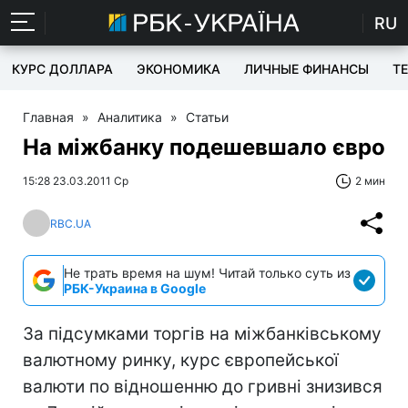
RU
КУРС ДОЛЛАРА
ЭКОНОМИКА
ЛИЧНЫЕ ФИНАНСЫ
T
Главная
»
Аналитика
»
Статьи
На міжбанку подешевшало євро
15:28 23.03.2011 Ср
2 мин
RBC.UA
Не трать время на шум! Читай только суть из
РБК-Украина в Google
За підсумками торгів на міжбанківському
валютному ринку, курс європейської
валюти по відношенню до гривні знизився