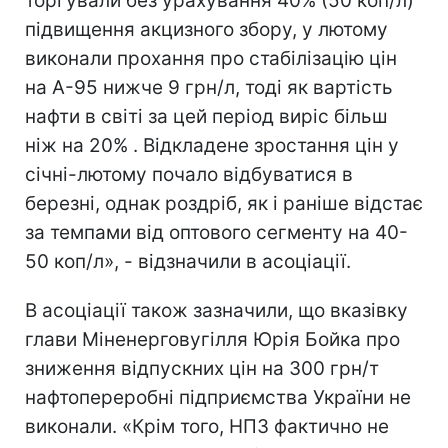
торгували без урахування 40% (50 коп/л)
підвищення акцизного збору, у лютому
виконали прохання про стабілізацію цін
на А-95 нижче 9 грн/л, тоді як вартість
нафти в світі за цей період виріс більш
ніж на 20% . Відкладене зростання цін у
січні-лютому почало відбуватися в
березні, однак роздріб, як і раніше відстає
за темпами від оптового сегменту на 40-
50 коп/л», - відзначили в асоціації.
В асоціації також зазначили, що вказівку
глави Міненерговугілля Юрія Бойка про
зниження відпускних цін на 300 грн/т
нафтопереробні підприємства України не
виконали. «Крім того, НПЗ фактично не