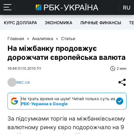
RU
КУРС ДОЛЛАРА
ЭКОНОМИКА
ЛИЧНЫЕ ФИНАНСЫ
T
Главная
»
Аналитика
»
Статьи
На міжбанку продовжує
дорожчати європейська валюта
16:46 01.10.2010 Пт
2 мин
RBC.UA
Не трать время на шум! Читай только суть из
РБК-Украина в Google
За підсумками торгів на міжбанківському
валютному ринку євро подорожчало на 9