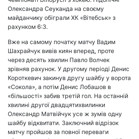
Олександра Сеуканда на своєму
майданчику обіграли ХК «Вітебськ» з
рахунком 6:3.
Вже на самому початку матчу Вадим
Шахрайчук вивів киян вперед, проте
через десять хвилин Павло Волчек
зрівняв рахунок. У другому періоді Денис
Короткевич закинув другу шайбу у ворота
«Сокола», а потім Денис Лобашов в
«більшості» забив третій гол. На останній
хвилині другої двадцятихвилинки
Олександр Матвійчук усе ж зумів одну
шайбу відквитати. Заключний відрізок
матчу пройшов за повної переваги