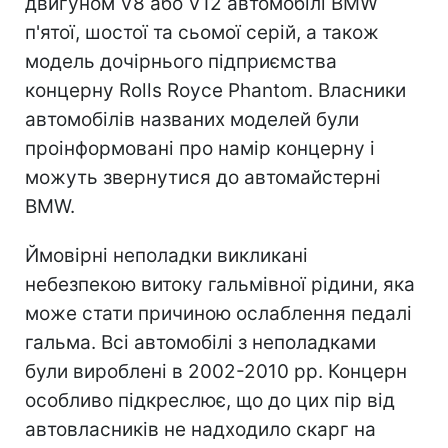
двигуном V8 або V12 автомобілі BMW
п'ятої, шостої та сьомої серій, а також
модель дочірнього підприємства
концерну Rolls Royce Phantom. Власники
автомобілів названих моделей були
проінформовані про намір концерну і
можуть звернутися до автомайстерні
BMW.
Ймовірні неполадки викликані
небезпекою витоку гальмівної рідини, яка
може стати причиною ослаблення педалі
гальма. Всі автомобілі з неполадками
були вироблені в 2002-2010 рр. Концерн
особливо підкреслює, що до цих пір від
автовласників не надходило скарг на