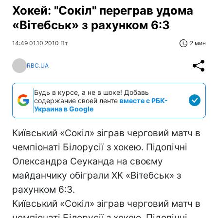
Хокей: "Сокіл" переграв удома
«Вітебськ» з рахунком 6:3
14:49 01.10.2010 Пт
2 мин
RBC.UA
Будь в курсе, а не в шоке! Добавь
содержание своей ленте
вместе с РБК-
Украина в Google
Київський «Сокіл» зіграв черговий матч в
чемпіонаті Білорусії з хокею. Підопічні
Олександра Сеуканда на своєму
майданчику обіграли ХК «Вітебськ» з
рахунком 6:3.
Київський «Сокіл» зіграв черговий матч в
чемпіонаті Білорусії з хокею. Підопічні