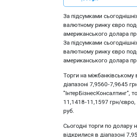
За підсумками сьогоднішні
валютному ринку євро подо
американського долара пра
За підсумками сьогоднішні
валютному ринку євро подо
американського долара пра
Торги на міжбанківському
діапазоні 7,9560-7,9645 гр
"ІнтерБізнесКонсалтинг", т
11,1418-11,1597 грн/євро, 
руб.
Сьогодні торги по долару 
відкрилися в діапазоні 7,9