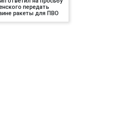
мп ответил на просьбу
енского передать
аине ракеты для ПВО