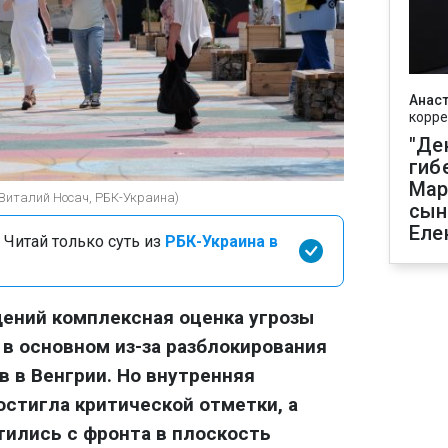
Анаст
корре
"Де
гиб
Мар
(Виталий Носач, РБК-Украина)
сын
Еле
 Читай только суть из
РБК-Украина в
ений комплексная оценка угрозы
 в основном из-за разблокирования
 в Венгрии. Но внутренняя
стигла критической отметки, а
ились с фронта в плоскость