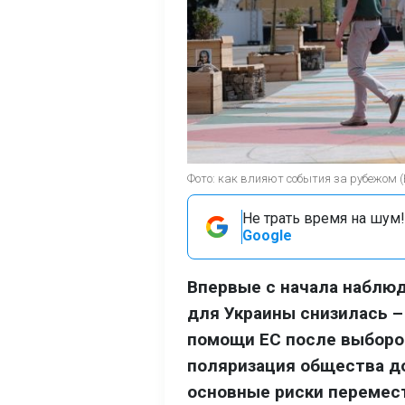
Фото: как влияют события за рубежом 
Не трать время на шум!
Google
Впервые с начала наблюд
для Украины снизилась –
помощи ЕС после выборов
поляризация общества до
основные риски перемест