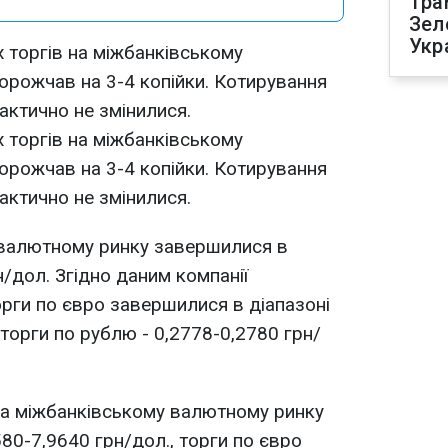
Тра
Зел
Укр
х торгів на міжбанківському
рожчав на 3-4 копійки. Котирування
ктично не змінилися.
х торгів на міжбанківському
рожчав на 3-4 копійки. Котирування
ктично не змінилися.
 валютному ринку завершилися в
н/дол. Згідно даним компанії
орги по євро завершилися в діапазоні
торги по рублю - 0,2778-0,2780 грн/
на міжбанківському валютному ринку
580-7,9640 грн/дол., торги по євро