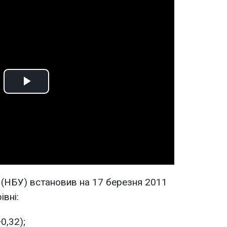
Play
Video
 (НБУ) встановив на 17 березня 2011
івні:
0,32);