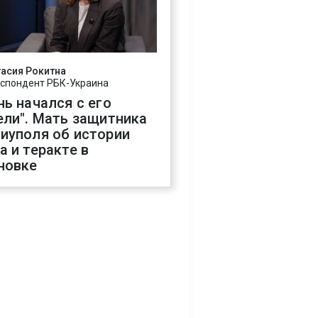
асия Рокитна
спондент РБК-Украина
нь начался с его
ели". Мать защитника
иуполя об истории
а и теракте в
новке