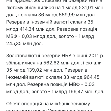
Нагадаємо, золотовалютні резерви НБУ в
лютому збільшилися на 1 млрд 531,01 млн
дол., і склали 36 млрд 669,99 млн дол.
Резерви в іноземній валюті склали 35
млрд 414,34 млн дол. Резервна позиція
МВФ - 0,03 млрд дол., золото - 1 млрд
245,35 млн дол.
Золотовалютні резерви НБУ в січні 2011 р.
збільшилися на 562,62 млн дол., і склали
35 млрд 139,02 млн дол. Резерви в
іноземній валюті склали 33 млрд 964,45
млн дол. Резервна позиція МВФ - 0,03
млрд дол., золото - 1 млрд 166,47 млн дол.
Обсяг операцій на міжбанківському
валютному ринку України (купівля та