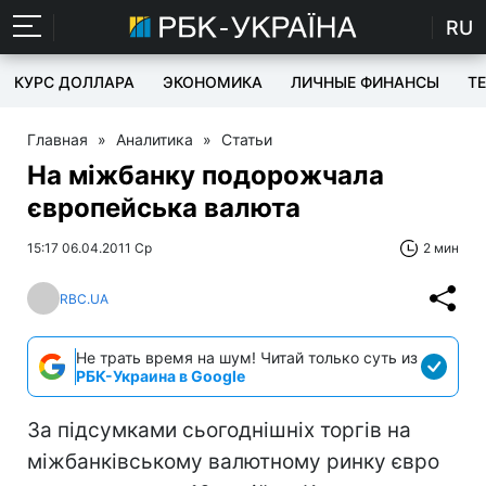
RU
КУРС ДОЛЛАРА
ЭКОНОМИКА
ЛИЧНЫЕ ФИНАНСЫ
T
Главная
»
Аналитика
»
Статьи
На міжбанку подорожчала
європейська валюта
15:17 06.04.2011 Ср
2 мин
RBC.UA
Не трать время на шум! Читай только суть из
РБК-Украина в Google
За підсумками сьогоднішніх торгів на
міжбанківському валютному ринку євро