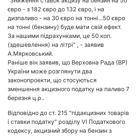
"Зниження ставок акцизу на бензин на 50
євро - з 182 євро до 132 євро, і на
дизпаливо - на 30 євро на тонні...50 євро
на тонні (бензину) буде мати свій ефект.
За нашими підрахунками, це 50 коп.
(здешевлення) на літрі" , - заявив
А.Мярковський.
Раніше він заявив, що Верховна Рада (ВР)
України може розглянути два
законопроекти, що стосуються
зменшення акцизного податку на паливо 7
березня ц.р..
Відповідно до ст. 215 "підакцизних товарів
і ставки податку" розділу VI Податкового
кодексу, акцизний збору на бензин з