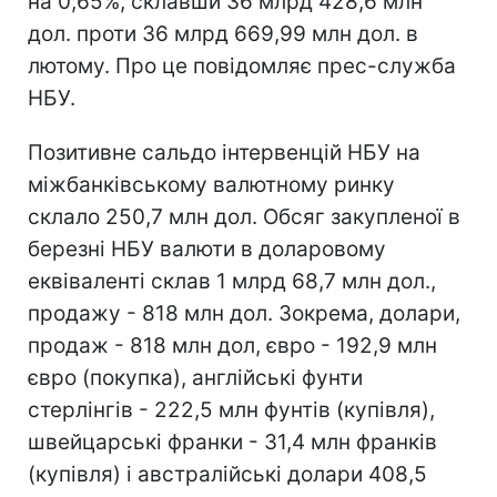
на 0,65%, склавши 36 млрд 428,6 млн
дол. проти 36 млрд 669,99 млн дол. в
лютому. Про це повідомляє прес-служба
НБУ.
Позитивне сальдо інтервенцій НБУ на
міжбанківському валютному ринку
склало 250,7 млн дол. Обсяг закупленої в
березні НБУ валюти в доларовому
еквіваленті склав 1 млрд 68,7 млн дол.,
продажу - 818 млн дол. Зокрема, долари,
продаж - 818 млн дол, євро - 192,9 млн
євро (покупка), англійські фунти
стерлінгів - 222,5 млн фунтів (купівля),
швейцарські франки - 31,4 млн франків
(купівля) і австралійські долари 408,5