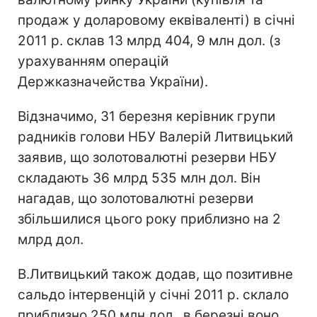
продаж у доларовому еквіваленті) в січні
2011 р. склав 13 млрд 404, 9 млн дол. (з
урахуванням операцій
Держказначейства України).
Відзначимо, 31 березня керівник групи
радників голови НБУ Валерій Литвицький
заявив, що золотовалютні резерви НБУ
складають 36 млрд 535 млн дол. Він
нагадав, що золотовалютні резерви
збільшилися цього року приблизно на 2
млрд дол.
В.Литвицький також додав, що позитивне
сальдо інтервенцій у січні 2011 р. склало
приблизно 250 млн дол., в березні воно