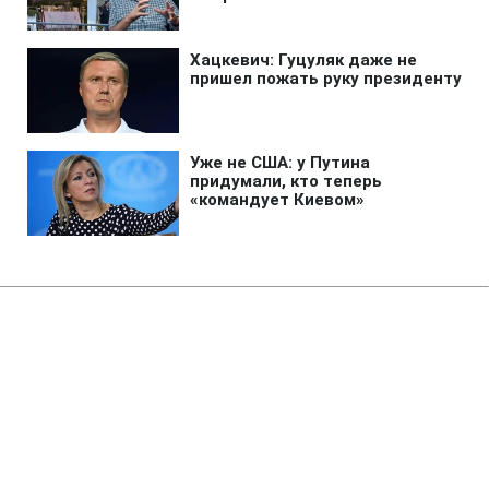
Главная
»
Аналитика
»
Статьи
СБ: Середня ціна світового
ринку на нафту в 2011 р. складе
96,8 дол./бар
13:20 30.03.2011 Ср
2 мин