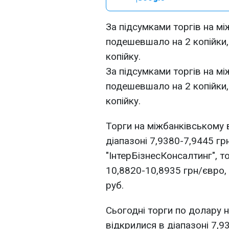
За підсумками торгів на м
подешевшало на 2 копійки
копійку.
За підсумками торгів на м
подешевшало на 2 копійки
копійку.
Торги на міжбанківському
діапазоні 7,9380-7,9445 гр
"ІнтерБізнесКонсалтинг", т
10,8820-10,8935 грн/євро, 
руб.
Сьогодні торги по долару 
відкрилися в діапазоні 7,9