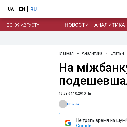
UA
EN
RU
НОВОСТИ
АНАЛИТИКА
ВС, 09 АВГУСТА
Главная
»
Аналитика
»
Статьи
На міжбанк
подешевшал
15:23 04.10.2010 Пн
RBC.UA
Не трать время на шум!
Google