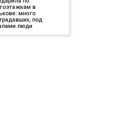
ударила по
гоэтажкам в
ькове: много
традавших, под
алами люди