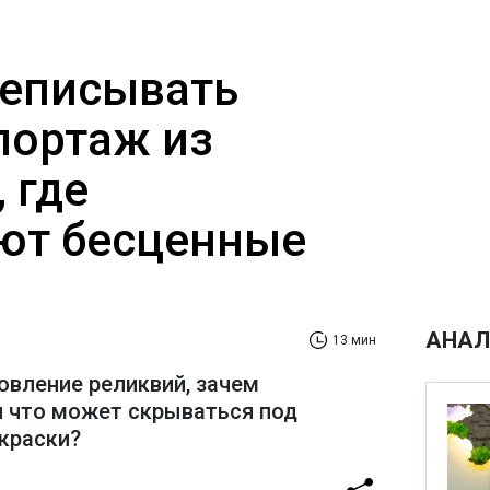
реписывать
портаж из
 где
ют бесценные
АНАЛ
13 мин
овление реликвий, зачем
и что может скрываться под
краски?