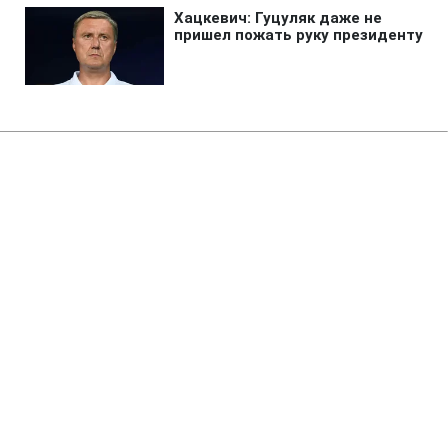
Главная
»
Аналитика
»
Статьи
Ferrexpo розмістив
єврооблігації на 500 млн дол.
14:43 01.04.2011 Пт
3 мин
RBC.UA
Не трать время на шум! Читай только суть из
РБК-Украина в Google
Гірничорудна компанія Ferrexpo