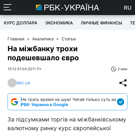
RU
КУРС ДОЛЛАРА
ЭКОНОМИКА
ЛИЧНЫЕ ФИНАНСЫ
T
Главная
»
Аналитика
»
Статьи
На міжбанку трохи
подешевшало євро
15:12 01.04.2011 Пт
2 мин
RBC.UA
Не трать время на шум! Читай только суть из
РБК-Украина в Google
За підсумками торгів на міжбанківському
валютному ринку курс європейської