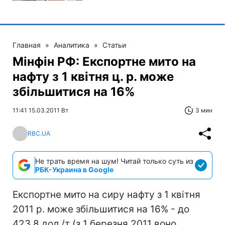
Главная
»
Аналитика
»
Статьи
Мінфін РФ: Експортне мито на
нафту з 1 квітня ц. р. може
збільшитися на 16%
11:41 15.03.2011 Вт
3 мин
RBC.UA
Не трать время на шум! Читай только суть из
РБК-Украина в Google
Експортне мито на сиру нафту з 1 квітня
2011 р. може збільшитися на 16% - до
423,8 дол./т (з 1 березня 2011 воно