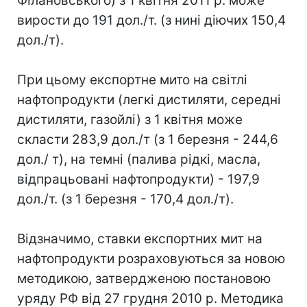
Філановського) з 1 квітня 2011 р. може
вирости до 191 дол./т. (з нині діючих 150,4
дол./т).
При цьому експортне мито на світлі
нафтопродукти (легкі дистиляти, середні
дистиляти, газойлі) з 1 квітня може
скласти 283,9 дол./т (з 1 березня - 244,6
дол./ т), на темні (палива рідкі, масла,
відпрацьовані нафтопродукти) - 197,9
дол./т. (з 1 березня - 170,4 дол./т).
Відзначимо, ставки експортних мит на
нафтопродукти розраховуються за новою
методикою, затвердженою постановою
уряду РФ від 27 грудня 2010 р. Методика