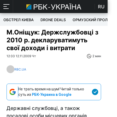
RU
ОБСТРЕЛ КИЕВА
DRONE DEALS
ОРМУЗСКИЙ ПРОЛИВ
М.Оніщук: Держслужбовці з
2010 р. декларуватимуть
свої доходи і витрати
12:33 12.11.2009 Чт
2 мин
RBC.UA
Не трать время на шум! Читай только
суть из
РБК-Украина в Google
Державні службовці, а також
посадові особи місцевих органів