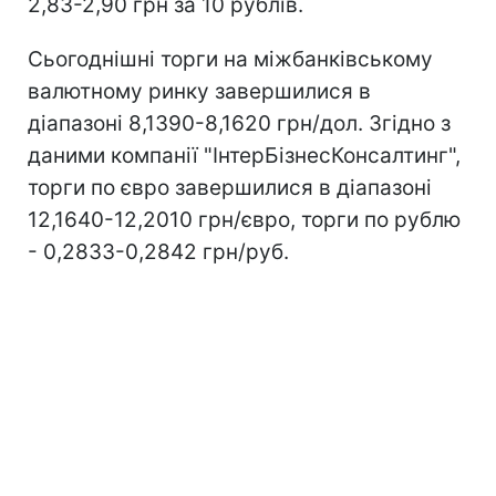
2,83-2,90 грн за 10 рублів.
Сьогоднішні торги на міжбанківському
валютному ринку завершилися в
діапазоні 8,1390-8,1620 грн/дол. Згідно з
даними компанії "ІнтерБізнесКонсалтинг",
торги по євро завершилися в діапазоні
12,1640-12,2010 грн/євро, торги по рублю
- 0,2833-0,2842 грн/руб.