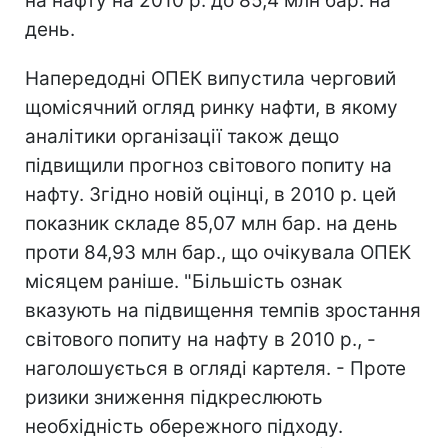
на нафту на 2010 р. до 85,4 млн бар. на
день.
Напередодні ОПЕК випустила черговий
щомісячний огляд ринку нафти, в якому
аналітики організації також дещо
підвищили прогноз світового попиту на
нафту. Згідно новій оцінці, в 2010 р. цей
показник складе 85,07 млн бар. на день
проти 84,93 млн бар., що очікувала ОПЕК
місяцем раніше. "Більшість ознак
вказують на підвищення темпів зростання
світового попиту на нафту в 2010 р., -
наголошується в огляді картеля. - Проте
ризики зниження підкреслюють
необхідність обережного підходу.