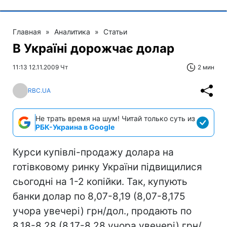
Главная
»
Аналитика
»
Статьи
В Україні дорожчає долар
11:13 12.11.2009 Чт
2 мин
RBC.UA
Не трать время на шум! Читай только суть из
РБК-Украина в Google
Курси купівлі-продажу долара на
готівковому ринку України підвищилися
сьогодні на 1-2 копійки. Так, купують
банки долар по 8,07-8,19 (8,07-8,175
учора увечері) грн/дол., продають по
8,18-8,28 (8,17-8,28 учора увечері) грн/