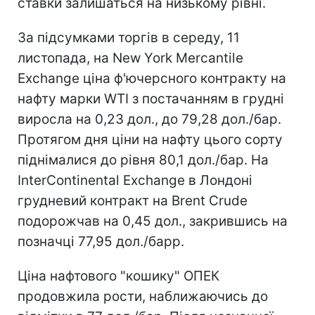
ставки залишаться на низькому рівні.
За підсумками торгів в середу, 11
листопада, на New York Mercantile
Exchange ціна ф'ючерсного контракту на
нафту марки WTI з постачанням в грудні
виросла на 0,23 дол., до 79,28 дол./бар.
Протягом дня ціни на нафту цього сорту
піднімалися до рівня 80,1 дол./бар. На
InterСontinental Exchange в Лондоні
грудневий контракт на Brent Crude
подорожчав на 0,45 дол., закрившись на
позначці 77,95 дол./барр.
Ціна нафтового "кошику" ОПЕК
продовжила рости, наближаючись до