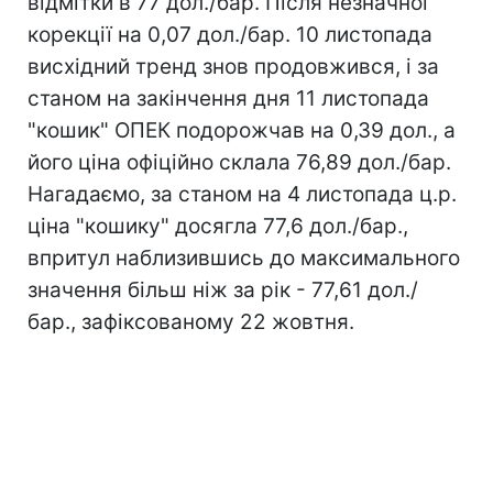
відмітки в 77 дол./бар. Після незначної
корекції на 0,07 дол./бар. 10 листопада
висхідний тренд знов продовжився, і за
станом на закінчення дня 11 листопада
"кошик" ОПЕК подорожчав на 0,39 дол., а
його ціна офіційно склала 76,89 дол./бар.
Нагадаємо, за станом на 4 листопада ц.р.
ціна "кошику" досягла 77,6 дол./бар.,
впритул наблизившись до максимального
значення більш ніж за рік - 77,61 дол./
бар., зафіксованому 22 жовтня.