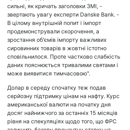
сильні, як кричать заголовки ЗМІ, -
звертають увагу експерти Danske Bank. -
В цілому внутрішній попит і імпорт
продемонстрували скорочення, а
зростання об'ємів імпорту важливих
сировинних товарів в жовтні істотно
сповільнилося. Проте частково слабкість
даних пояснюється тривалими святами і
може виявитися тимчасовою".
Долар в середу спочатку теж подав
серйозну підтримку цінам на нафту. Курс
американської валюти на початку дня
досяг найнижчого за останніх 15 місяців
рівня на спекуляціях щодо того, що ФРС
залишить базову процентну ставку на