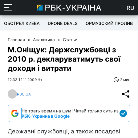
RU
ОБСТРЕЛ КИЕВА
DRONE DEALS
ОРМУЗСКИЙ ПРОЛИВ
Главная
»
Аналитика
»
Статьи
М.Оніщук: Держслужбовці з
2010 р. декларуватимуть свої
доходи і витрати
12:33 12.11.2009 Чт
2 мин
RBC.UA
Не трать время на шум! Читай только суть из
РБК-Украина в Google
Державні службовці, а також посадові