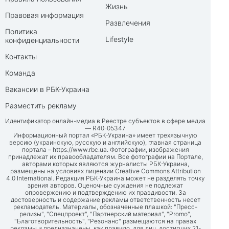
Жизнь
Правовая информация
Развлечения
Политика
Lifestyle
конфиденциальности
Контакты
Команда
Вакансии в РБК-Украина
Разместить рекламу
Идентификатор онлайн-медиа в Реестре субъектов в сфере медиа
— R40-05347
Информационный портал «РБК-Украина» имеет трехязычную
версию (украинскую, русскую и английскую), главная страница
портала –
https://www.rbc.ua
. Фотографии, изображения
принадлежат их правообладателям. Все фотографии на Портале,
авторами которых являются журналисты РБК-Украина,
размещены на условиях лицензии Creative Commons Attribution
4.0 International. Редакция РБК-Украина может не разделять точку
зрения авторов. Оценочные суждения не подлежат
опровержению и подтверждению их правдивости. За
достоверность и содержание рекламы ответственность несет
рекламодатель. Материалы, обозначенные плашкой: "Пресс-
релизы", "Спецпроект", "Партнерский материал", "Promo",
"Благотворительность", "Резонанс" размещаются на правах
рекламы и предназначены, как правило, для лиц, достигших 21-