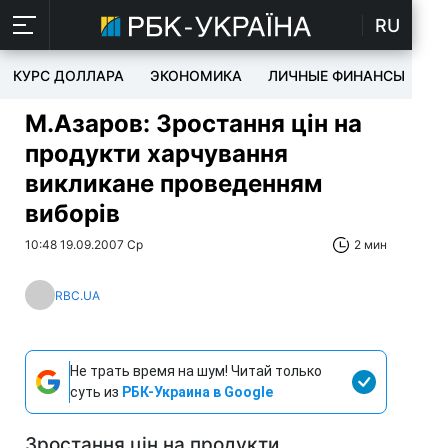
RU
КУРС ДОЛЛАРА
ЭКОНОМИКА
ЛИЧНЫЕ ФИНАНСЫ
T
М.Азаров: Зростання цін на
продукти харчування
викликане проведенням
виборів
10:48 19.09.2007 Ср
2 мин
RBC.UA
Не трать время на шум! Читай только
суть из
РБК-Украина в Google
Зростання цін на продукти