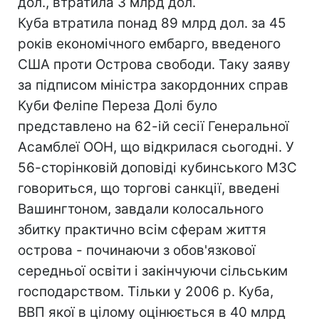
дол., втратила 3 млрд дол.
Куба втратила понад 89 млрд дол. за 45
років економічного ембарго, введеного
США проти Острова свободи. Таку заяву
за підписом міністра закордонних справ
Куби Феліпе Переза Долі було
представлено на 62-ій сесії Генеральної
Асамблеї ООН, що відкрилася сьогодні. У
56-сторінковій доповіді кубинського МЗС
говориться, що торгові санкції, введені
Вашингтоном, завдали колосального
збитку практично всім сферам життя
острова - починаючи з обов'язкової
середньої освіти і закінчуючи сільським
господарством. Тільки у 2006 р. Куба,
ВВП якої в цілому оцінюється в 40 млрд