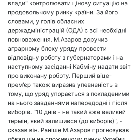
влади" контролювати цінову ситуацію на
продовольчому ринку країни. За його
словами, у голів обласних
держадміністрацій (ОДА) є всі необхідні
повноваження. М.Азаров доручив
аграрному блоку уряду провести
відповідну роботу з губернаторами і на
наступному засіданні Кабміну надати звіт
про виконану роботу. Перший віце-
прем'єр також виразив упевненість в
тому, що уряд упорається з покладеними
на нього завданнями напередодні і після
виборів. "10 днів - не такий вже великий
термін, який залишився (до виборів)", -
сказав він. Раніше М.Азаров прогнозував
обвал цін на споживчому ринку України