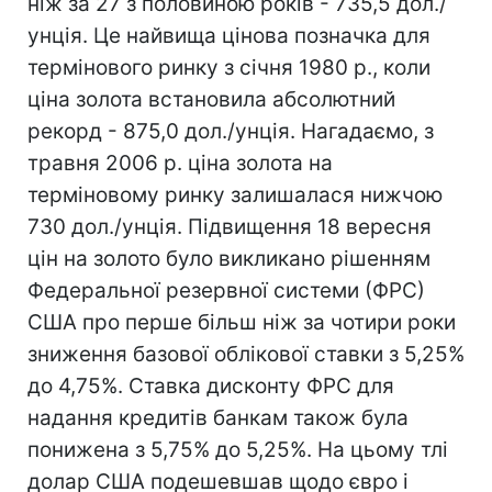
ніж за 27 з половиною років - 735,5 дол./
унція. Це найвища цінова позначка для
термінового ринку з січня 1980 р., коли
ціна золота встановила абсолютний
рекорд - 875,0 дол./унція. Нагадаємо, з
травня 2006 р. ціна золота на
терміновому ринку залишалася нижчою
730 дол./унція. Підвищення 18 вересня
цін на золото було викликано рішенням
Федеральної резервної системи (ФРС)
США про перше більш ніж за чотири роки
зниження базової облікової ставки з 5,25%
до 4,75%. Ставка дисконту ФРС для
надання кредитів банкам також була
понижена з 5,75% до 5,25%. На цьому тлі
долар США подешевшав щодо євро і