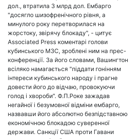
дол., втратила 3 млрд дол. Ембарго
"досягло шизофренічного рівня, а
минулого року перетворилася на
жорстоку, звірячу блокаду", - цитує
Associated Press коментарі голови
кубинського МЗС, зроблені ним на прес-
конференції. За його словами, Вашингтон
всіляко намагається "піддати гонінням
інтереси кубинського народу і прагне
довести його до відчаю, провокуючи
голод і хвороби". Ф.П.Роке зажадав
негайної і безумовної відміни ембарго,
назвавши його абсолютно безпідставною
економічною блокадою суверенної
держави. Санкції США проти Гавани