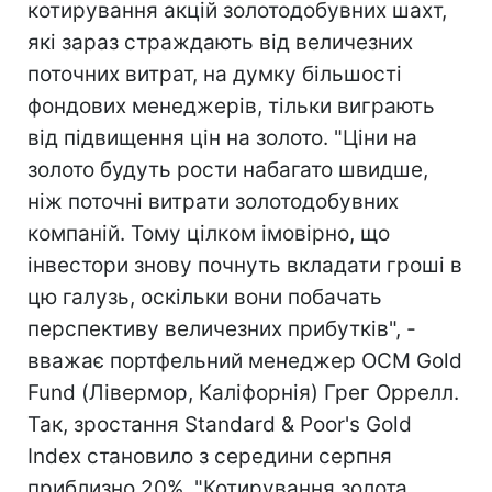
котирування акцій золотодобувних шахт,
які зараз страждають від величезних
поточних витрат, на думку більшості
фондових менеджерів, тільки виграють
від підвищення цін на золото. "Ціни на
золото будуть рости набагато швидше,
ніж поточні витрати золотодобувних
компаній. Тому цілком імовірно, що
інвестори знову почнуть вкладати гроші в
цю галузь, оскільки вони побачать
перспективу величезних прибутків", -
вважає портфельний менеджер OCM Gold
Fund (Лівермор, Каліфорнія) Грег Оррелл.
Так, зростання Standard & Poor's Gold
Index становило з середини серпня
приблизно 20%. "Котирування золота