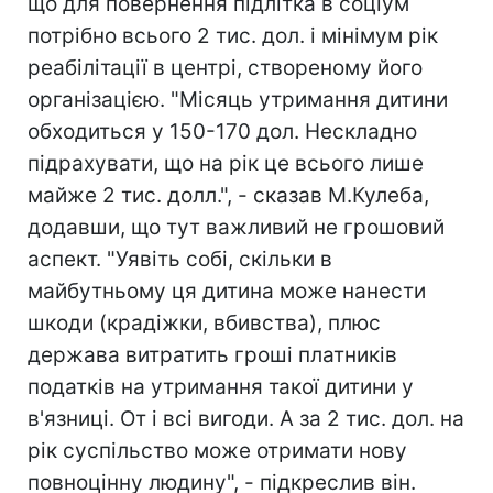
що для повернення підлітка в соціум
потрібно всього 2 тис. дол. і мінімум рік
реабілітації в центрі, створеному його
організацією. "Місяць утримання дитини
обходиться у 150-170 дол. Нескладно
підрахувати, що на рік це всього лише
майже 2 тис. долл.", - сказав М.Кулеба,
додавши, що тут важливий не грошовий
аспект. "Уявіть собі, скільки в
майбутньому ця дитина може нанести
шкоди (крадіжки, вбивства), плюс
держава витратить гроші платників
податків на утримання такої дитини у
в'язниці. От і всі вигоди. А за 2 тис. дол. на
рік суспільство може отримати нову
повноцінну людину", - підкреслив він.