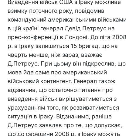
Виведення військ США з Іраку можливе
взимку поточного року, повідомив
командуючий американськими військами
в цій країні генерал Девід Петреус на
прес-конференції в Лондоні. До літа 2008
р. в Іраку залишиться 15 бригад, що на
чверть менше, ніж зараз, вважає
Д.Петреус. При цьому він підкреслив, що
мова йде саме про американський
військовий контингент. Генерал також
відзначив, що остаточно питання про
виведення військ вирішуватиметься з
урахуванням того, як розвиватиметься
ситуація в Іраку. Відзначимо, раніше
Д.Петреус заявляв про те, що допускає,
що до середини 2008 р. з Іраку можуть