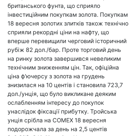
британського фунта, що сприяло
інвестиційним покупкам золота. Покупкам
18 вересня золотих злитків також технічно
сприяли рекордні ціни на нафту, що
вперше перевищили черговий історичний
рубіж 82 дол./бар. Проте торговий день
на ринку золота завершився невеликим
технічним зниженням цін. Так, офіційна
ціна ф'ючерсу з золота на грудень
знизилася на 10 центів і становила 723,7
дол./унція, що було викликане деяким
ослабленням інтересу до покупок
унаслідок фіксації прибутку. Тройська
унція срібла на COMEX 18 вересня
подорожчала за день на 2,5 центів