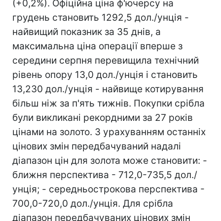
(+0,2%). Офіційна ціна ф'ючерсу на
грудень становить 1292,5 дол./унція -
найвищий показник за 35 днів, а
максимальна ціна операції вперше з
середини серпня перевищила технічний
рівень опору 13,0 дол./унція і становить
13,230 дол./унція - найвище котирування
більш ніж за п'ять тижнів. Покупки срібла
були викликані рекордними за 27 років
цінами на золото. З урахуванням останніх
цінових змін передбачуваний надалі
діапазон цін для золота може становити: -
ближня перспектива - 712,0-735,5 дол./
унція; - середньострокова перспектива -
700,0-720,0 дол./унція. Для срібла
діапазон передбачуваних цінових змін