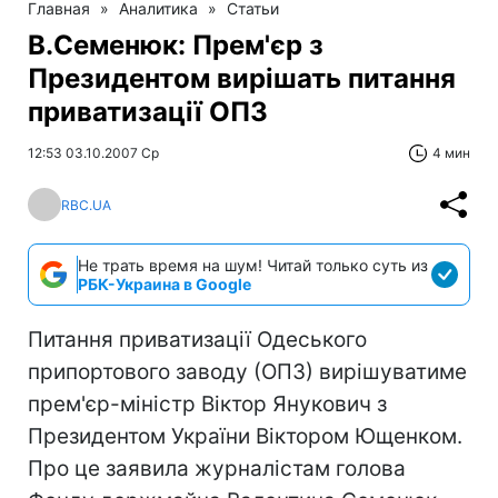
Главная
»
Аналитика
»
Статьи
В.Семенюк: Прем'єр з
Президентом вирішать питання
приватизації ОПЗ
12:53 03.10.2007 Ср
4 мин
RBC.UA
Не трать время на шум! Читай только суть из
РБК-Украина в Google
Питання приватизації Одеського
припортового заводу (ОПЗ) вирішуватиме
прем'єр-міністр Віктор Янукович з
Президентом України Віктором Ющенком.
Про це заявила журналістам голова