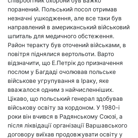
співробітник охорони був важко
поранений. Польський посол отримав
незначні ушкодження, але все таки був
направлений в американський військовий
шпиталь для медичного обстеження.
Район теракту був оточений військами, в
повітря піднялися вертольоти. Варто
відзначити, що Е.Петрік до призначення
послом у Багдаді очолював польське
військове угрупування в Іраку, яке
вважалося одним з найчисленніших.
Цікаво, що польський генерал здобував
військову освіту за кордоном. У 1980-і
роки він вчився в Радянському Союзі, а
після ліквідації організації Варшавського
договору виїхав продовжувати освіту у