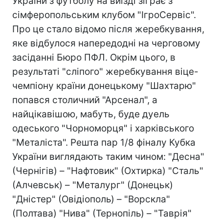
України з футболу на виїзді зіграє з
сімферопольським клубом "ІгроСервіс".
Про це стало відомо після жеребкування,
яке відбулося напередодні на черговому
засіданні Бюро ПФЛ. Окрім цього, в
результаті "сліпого" жеребкування віце-
чемпіону країни донецькому "Шахтарю"
попався столичний "Арсенал", а
найцікавішою, мабуть, буде дуель
одеського "Чорноморця" і харківського
"Металіста". Решта пар 1/8 фіналу Кубка
України виглядають таким чином: "Десна"
(Чернігів) – "Нафтовик" (Охтирка) "Сталь"
(Алчевськ) – "Металург" (Донецьк)
"Дністер" (Овідіополь) – "Ворскла"
(Полтава) "Нива" (Тернопіль) – "Таврія"