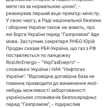
мати газ за нормальною ціною", -
резюмував перший віце-прем'єр-міністр.
У свою чергу, в Раді національної безпеки
і оборони України також не знають, про
які борги України перед "Газпромом" йде
мова. Заступник секретаря РНБО Юрій
Продан сказав РБК-Україна, що газ з РФ
поставляється по ланцюжку
RosUkrEnergo – "УкрГазЕнерго" –
споживачі України і НАК "Нафтогаз
України". "Відповідна договірна база не
повинна призводити до виникнення якої-
небудь можливості заборгованості
українських споживачів безпосередньо
перед "Газпромом", - підкреслив