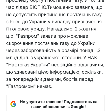
проблему боргу і постачань газу. У той же
час лідер БЮТ Ю.Тимошенко заявила, що
не допустить припинення постачань газу
з Росії до України у випадку призначення
її головою уряду. Нагадаємо, 2 жовтня
ц.р. "Газпром" заявив про можливе
скорочення постачань газу до України
через заборгованість в розмірі понад 1,3
млрд дол. з української сторони. У НАК
"Нафтогаз України" неофіційно відзначили,
що здивовані цією інформацією, оскільки,
за попередніми даними, боргів перед
"Газпромом" немає.
Не упустите главное! Подпишитесь на
наши обновления в Google!