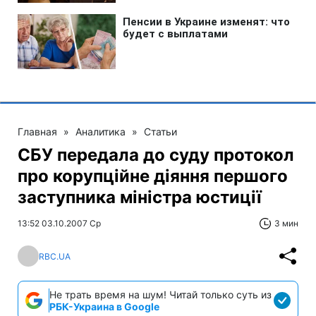
Главная
»
Аналитика
»
Статьи
СБУ передала до суду протокол
про корупційне діяння першого
заступника міністра юстиції
13:52 03.10.2007 Ср
3 мин
RBC.UA
Не трать время на шум! Читай только суть из
РБК-Украина в Google