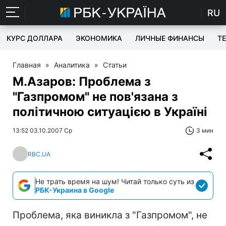
RU
КУРС ДОЛЛАРА
ЭКОНОМИКА
ЛИЧНЫЕ ФИНАНСЫ
T
Главная
»
Аналитика
»
Статьи
М.Азаров: Проблема з
"Газпромом" не пов'язана з
політичною ситуацією в Україні
13:52 03.10.2007 Ср
3 мин
RBC.UA
Не трать время на шум! Читай только суть из
РБК-Украина в Google
Проблема, яка виникла з "Газпромом", не