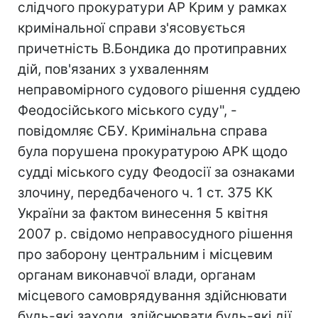
слідчого прокуратури АР Крим у рамках
кримінальної справи з'ясовується
причетність В.Бондика до протиправних
дій, пов'язаних з ухваленням
неправомірного судового рішення суддею
Феодосійського міського суду", -
повідомляє СБУ. Кримінальна справа
була порушена прокуратурою АРК щодо
судді міського суду Феодосії за ознаками
злочину, передбаченого ч. 1 ст. 375 КК
України за фактом винесення 5 квітня
2007 р. свідомо неправосудного рішення
про заборону центральним і місцевим
органам виконавчої влади, органам
місцевого самоврядування здійснювати
будь-які заходи, здійснювати будь-які дії,