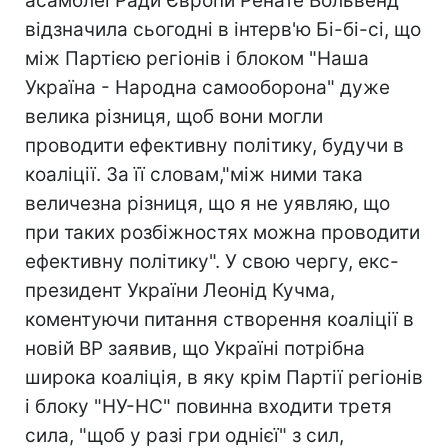
асамблеї Ради Європи Ренате Вольвенд
відзначила сьогодні в інтерв'ю Бі-бі-сі, що
між Партією регіонів і блоком "Наша
Україна - Народна самооборона" дуже
велика різниця, щоб вони могли
проводити ефективну політику, будучи в
коаліції. За її словам,"між ними така
величезна різниця, що я не уявляю, що
при таких розбіжностях можна проводити
ефективну політику". У свою чергу, екс-
президент України Леонід Кучма,
коментуючи питання створення коаліції в
новій ВР заявив, що Україні потрібна
широка коаліція, в яку крім Партії регіонів
і блоку "НУ-НС" повинна входити третя
сила, "щоб у разі гри однієї" з сил,