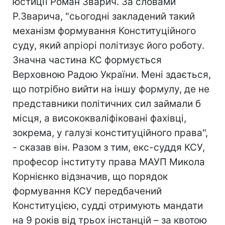
юстиції Роман Зварич. За словами
Р.Зварича, "сьогодні закладений такий
механізм формування Конституційного
суду, який апріорі політизує його роботу.
Значна частина КС формується
Верховною Радою України. Мені здається,
що потрібно вийти на іншу формулу, де не
представники політичних сил займали б
місця, а висококваліфіковані фахівці,
зокрема, у галузі конституційного права",
- сказав він. Разом з тим, екс-суддя КСУ,
професор інституту права МАУП Микола
Корнієнко відзначив, що порядок
формування КСУ передбачений
Конституцією, судді отримують мандати
на 9 років від трьох інстанцій – за квотою