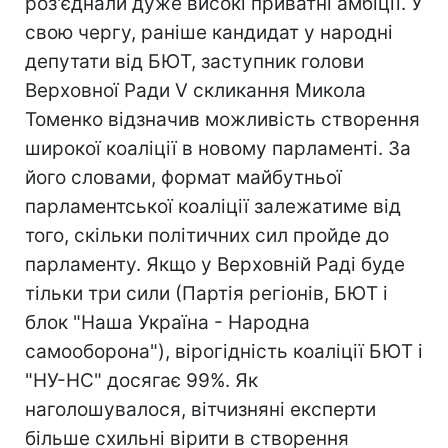
роз'єднали дуже високі приватні амбіції. У
свою чергу, раніше кандидат у народні
депутати від БЮТ, заступник голови
Верховної Ради V скликання Микола
Томенко відзначив можливість створення
широкої коаліції в новому парламенті. За
його словами, формат майбутньої
парламентської коаліції залежатиме від
того, скільки політичних сил пройде до
парламенту. Якщо у Верховній Раді буде
тільки три сили (Партія регіонів, БЮТ і
блок "Наша Україна - Народна
самооборона"), вірогідність коаліції БЮТ і
"НУ-НС" досягає 99%. Як
наголошувалося, вітчизняні експерти
більше схильні вірити в створення