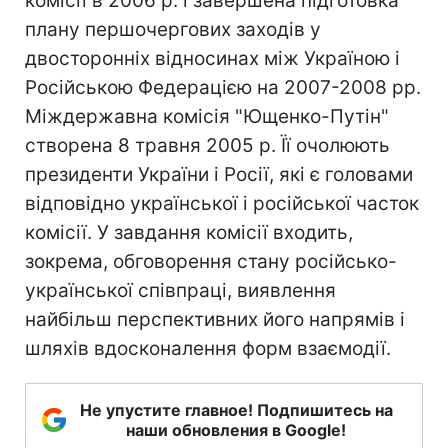
комісії в 2006 р. і завершена підготовка
плану першочергових заходів у
двосторонніх відносинах між Україною і
Російською Федерацією на 2007-2008 рр.
Міждержавна комісія "Ющенко-Путін"
створена 8 травня 2005 р. Її очолюють
президенти України і Росії, які є головами
відповідно української і російської часток
комісії. У завдання комісії входить,
зокрема, обговорення стану російсько-
української співпраці, виявлення
найбільш перспективних його напрямів і
шляхів вдосконалення форм взаємодії.
Не упустите главное! Подпишитесь на
наши обновления в Google!