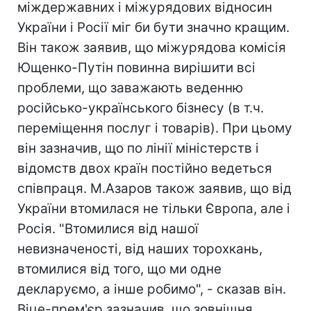
міждержавних і міжурядових відносин
України і Росії міг би бути значно кращим.
Він також заявив, що міжурядова комісія
Ющенко-Путін повинна вирішити всі
проблеми, що заважають веденню
російсько-українського бізнесу (в т.ч.
переміщення послуг і товарів). При цьому
він зазначив, що по лінії міністерств і
відомств двох країн постійно ведеться
співпраця. М.Азаров також заявив, що від
України втомилася не тільки Європа, але і
Росія. "Втомилися від нашої
невизначеності, від наших торохкань,
втомилися від того, що ми одне
декларуємо, а інше робимо", - сказав він.
Віце-прем'єр зазначив, що зовнішня