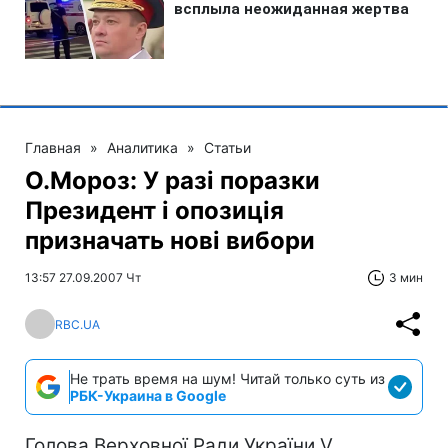
Главная
»
Аналитика
»
Статьи
О.Мороз: У разі поразки
Президент і опозиція
призначать нові вибори
13:57 27.09.2007 Чт
3 мин
RBC.UA
Не трать время на шум! Читай только суть из
РБК-Украина в Google
Голова Верховної Ради України V