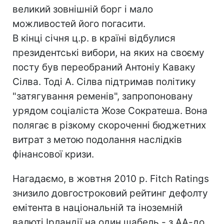
великий зовнішній борг і мало
можливостей його погасити.
В кінці січня ц.р. в країні відбулися
президентські вибори, на яких на своєму
посту був переобраний Антоніу Каваку
Сілва. Тоді А. Сілва підтримав політику
"затягування ременів", запропоновану
урядом соціаліста Жозе Сократеша. Вона
полягає в різкому скороченні бюджетних
витрат з метою подолання наслідків
фінансової кризи.
Нагадаємо, в жовтня 2010 р. Fitch Ratings
знизило довгостроковий рейтинг дефолту
емітента в національній та іноземній
валюті Ірландії на один щабель - з АА-до