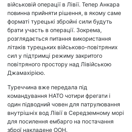
військовій операції в Лівії. Тепер Анкара
повинна прийняти рішення, в якому саме
форматі турецькі збройні сили будуть
брати участь в операції. Зокрема,
розглядається питання використання
літаків турецьких військово-повітряних
сил у підтримці режиму закритого
повітряного простору над Лівійською
Джамахірією.
Туреччина вже передала під
командування НАТО чотири фрегати і
один підводний човен для патрулювання
внутрішніх вод Лівії в Середземному морі
для посилення ембарго на постачання
зброї накладене ООН.