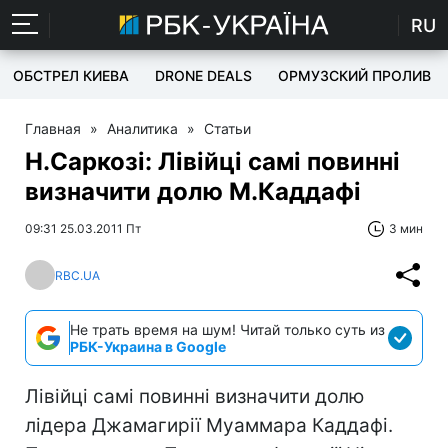
RU
ОБСТРЕЛ КИЕВА
DRONE DEALS
ОРМУЗСКИЙ ПРОЛИВ
Главная
»
Аналитика
»
Статьи
Н.Саркозі: Лівійці самі повинні
визначити долю М.Каддафі
09:31 25.03.2011 Пт
3 мин
RBC.UA
Не трать время на шум! Читай только суть из
РБК-Украина в Google
Лівійці самі повинні визначити долю
лідера Джамагирії Муаммара Каддафі.