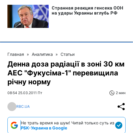
Главная
»
Аналитика
»
Статьи
Денна доза радіації в зоні 30 км
АЕС "Фукусіма-1" перевищила
річну норму
08:54 25.03.2011 Пт
2 мин
RBC.UA
Не трать время на шум! Читай только суть из
РБК-Украина в Google