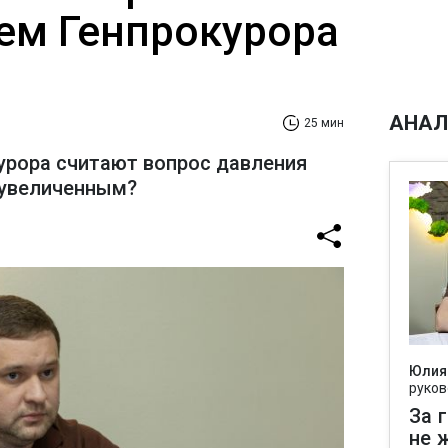
ем Генпрокурора
АНАЛ
25 мин
урора считают вопрос давления
еувеличенным?
Юлия
руков
За 
не 