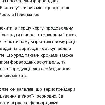
н на проведення форвардних
"5 каналу" заявив міністр аграрної
 Микола Присяжнюк.
печити, в першу чергу, продовольчу
б уникнути цінового коливання і таких
я в поточному маркетинговому році -
оведення форвардних закупівель 5
 те, що уряд такими кроками зможе
ипом форвардних закупівель, ту
ської продукції, яка необхідна для
явив міністр.
исяжнюк заявляв, що зернотрейдери
щування в Україні зернових. За
увати зерно за форвардними