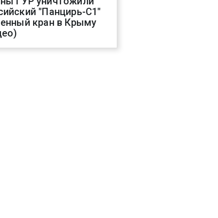
ны ГУР уничтожили
сийский "Панцирь-С1"
оенный кран в Крыму
део)