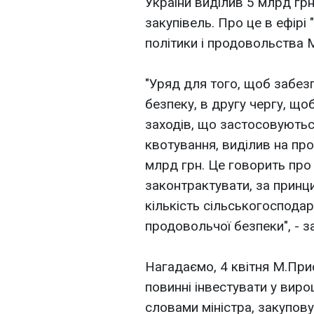
України виділив 5 млрд гр
закупівель. Про це в ефірі 
політики і продовольства
"Уряд для того, щоб забез
безпеку, в другу чергу, що
заходів, що застосовуютьс
квотування, виділив на пр
млрд грн. Це говорить про
законтрактувати, за принц
кількість сільськогосподар
продовольчої безпеки", - за
Нагадаємо, 4 квітня М.Пр
повинні інвестувати у виро
словами міністра, закупов