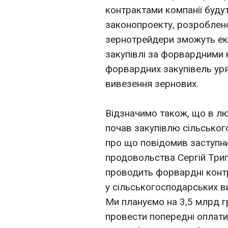
контрактами компанії будут
законопроекту, розроблено
зернотрейдери зможуть екс
закупівлі за форвардними 
форвардних закупівель ур
вивезення зернових.
Відзначимо також, що в лю
почав закупівлю сільськог
про що повідомив заступник
продовольства Сергій Триг
проводить форвардні конт
у сільськогосподарських ви
Ми плануємо на 3,5 млрд г
провести попередні оплат