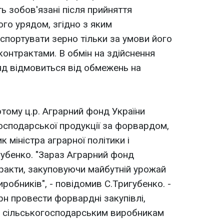
ь зобов'язані після прийняття
го урядом, згідно з яким
портувати зерно тільки за умови його
контрактами. В обмін на здійснення
яд відмовиться від обмежень на
тому ц.р. Аграрний фонд України
осподарської продукції за форвардом,
 міністра аграрної політики і
убенко. "Зараз Аграрний фонд
ракти, закуповуючи майбутній урожай
робників", - повідомив С.Тригубенко. -
рн провести форвардні закупівлі,
и сільськогосподарським виробникам