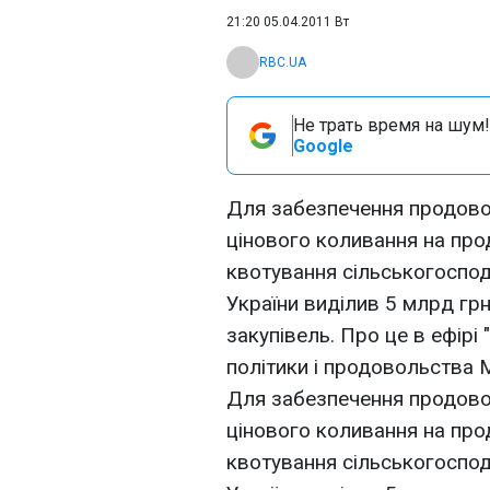
21:20 05.04.2011 Вт
RBC.UA
Не трать время на шум!
Google
Для забезпечення продовол
цінового коливання на про
квотування сільськогоспод
України виділив 5 млрд гр
закупівель. Про це в ефірі 
політики і продовольства
Для забезпечення продовол
цінового коливання на про
квотування сільськогоспод