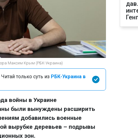
дав
инт
Ген
урора Максим Крым (РБК-Украина)
 Читай только суть из
РБК-Украина в
ода войны в Украине
ганы были вынуждены расширить
плениям добавились военные
ной вырубке деревьев – подрывы
ционных зон.