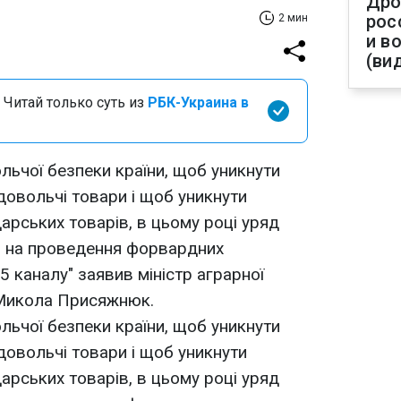
Дро
рос
2 мин
и в
(ви
 Читай только суть из
РБК-Украина в
ьчої безпеки країни, щоб уникнути
довольчі товари і щоб уникнути
арських товарів, в цьому році уряд
н на проведення форвардних
"5 каналу" заявив міністр аграрної
 Микола Присяжнюк.
ьчої безпеки країни, щоб уникнути
довольчі товари і щоб уникнути
арських товарів, в цьому році уряд