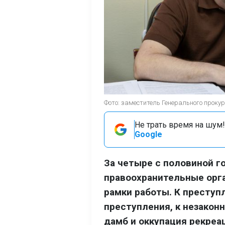
Фото: заместитель Генерального прок
Не трать время на шум!
Google
За четыре с половиной г
правоохранительные ор
рамки работы. К престу
преступления, к незакон
дамб и оккупация рекреа