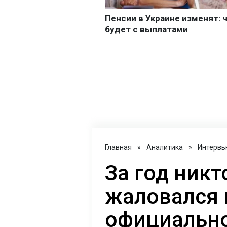
Главная
»
Аналитика
»
Интервь
За год никт
жаловался 
официально