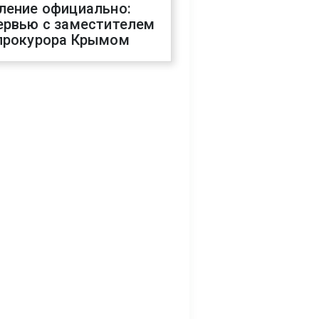
ление официально:
ервью с заместителем
прокурора Крымом