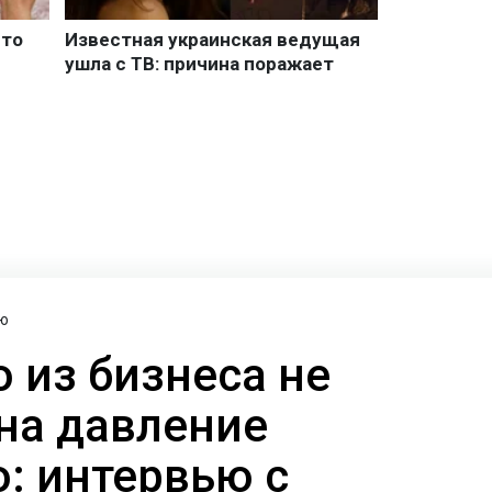
ю
о из бизнеса не
на давление
: интервью с