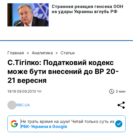
Главная
»
Аналитика
»
Статьи
С.Тігіпко: Податковий кодекс
може бути внесений до ВР 20-
21 вересня
18:16 09.09.2010 Чт
3 мин
RBC.UA
Не трать время на шум! Читай только суть из
РБК-Украина в Google