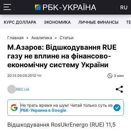
RU
КУРС ДОЛЛАРА
ЭКОНОМИКА
ЛИЧНЫЕ ФИНАНСЫ
T
Главная
»
Аналитика
»
Статьи
М.Азаров: Відшкодування RUE
газу не вплине на фінансово-
економічну систему України
20:15 09.09.2010 Чт
3 мин
RBC.UA
Не трать время на шум! Читай только суть из
РБК-Украина в Google
Відшкодування RosUkrEnergo (RUE) 11,5