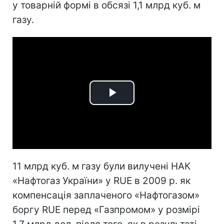
у товарній формі в обсязі 1,1 млрд куб. м
газу.
Play
Video
11 млрд куб. м газу були вилучені НАК
«Нафтогаз України» у RUE в 2009 р. як
компенсація заплаченого «Нафтогазом»
боргу RUE перед «Газпромом» у розмірі