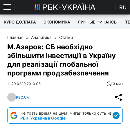
RU
КУРС ДОЛЛАРА
ЭКОНОМИКА
ЛИЧНЫЕ ФИНАНСЫ
T
Главная
»
Аналитика
»
Статьи
М.Азаров: СБ необхідно
збільшити інвестиції в Україну
для реалізації глобальної
програми продзабезпечення
11:20 02.10.2010 Сб
3 мин
RBC.UA
Не трать время на шум! Читай только суть из
РБК-Украина в Google