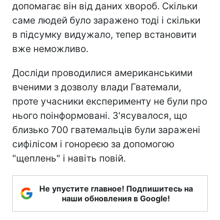
допомагає він від даних хвороб. Скільки
саме людей було заражено тоді і скільки
в підсумку видужало, тепер встановити
вже неможливо.
Досліди проводилися американськими
вченими з дозволу влади Гватемали,
проте учасники експерименту не були про
нього поінформовані. З'ясувалося, що
близько 700 гватемальців були заражені
сифілісом і гонореєю за допомогою
"щеплень" і навіть повій.
Не упустите главное! Подпишитесь на
наши обновления в Google!