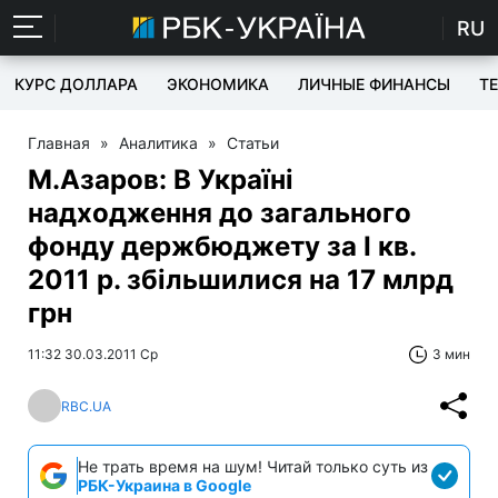
RU
КУРС ДОЛЛАРА
ЭКОНОМИКА
ЛИЧНЫЕ ФИНАНСЫ
T
Главная
»
Аналитика
»
Статьи
М.Азаров: В Україні
надходження до загального
фонду держбюджету за I кв.
2011 р. збільшилися на 17 млрд
грн
11:32 30.03.2011 Ср
3 мин
RBC.UA
Не трать время на шум! Читай только суть из
РБК-Украина в Google