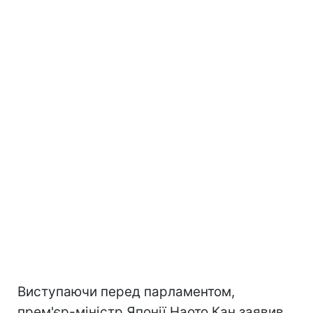
Виступаючи перед парламентом,
прем'єр-міністр Японії Наото Кан заявив