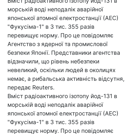
Вміст радіоактивного ізотопу йод-131 в
морській воді неподалік аварійної
японської атомної електростанції (АЕС)
"Фукусіма-1" в 3 тис. 355 разів
перевищує норму. Про це повідомляє
Агентство з ядерної та промислової
безпеки Японії. Представники агентства
відзначили, що рівень небезпеки
невеликий, оскільки людей в околицях
немає, а рибальська активність відсутня,
передає Reuters.
Вміст радіоактивного ізотопу йод-131 в
морській воді неподалік аварійної
японської атомної електростанції (АЕС)
"Фукусіма-1" в 3 тис. 355 разів
перевищує норму. Про це повідомляє