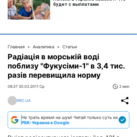
Главная
»
Аналитика
»
Статьи
Радіація в морській воді
поблизу "Фукусіми-1" в 3,4 тис.
разів перевищила норму
08:37 30.03.2011 Ср
2 мин
RBC.UA
Не трать время на шум! Читай только суть из
РБК-Украина в Google