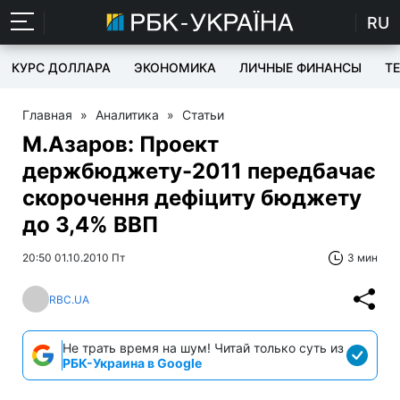
RU
КУРС ДОЛЛАРА
ЭКОНОМИКА
ЛИЧНЫЕ ФИНАНСЫ
T
Главная
»
Аналитика
»
Статьи
М.Азаров: Проект
держбюджету-2011 передбачає
скорочення дефіциту бюджету
до 3,4% ВВП
20:50 01.10.2010 Пт
3 мин
RBC.UA
Не трать время на шум! Читай только суть из
РБК-Украина в Google