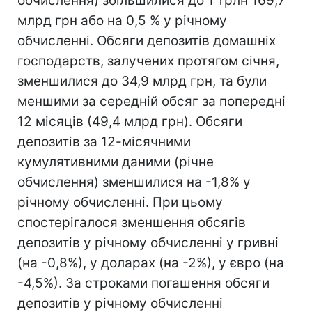
обчислення) збільшилися до 1 трлн 169,7
млрд грн або на 0,5 % у річному
обчисленні. Обсяги депозитів домашніх
господарств, залучених протягом січня,
зменшилися до 34,9 млрд грн, та були
меншими за середній обсяг за попередні
12 місяців (49,4 млрд грн). Обсяги
депозитів за 12-місячними
кумулятивними даними (річне
обчислення) зменшилися на -1,8% у
річному обчисленні. При цьому
спостерігалося зменшення обсягів
депозитів у річному обчисленні у гривні
(на -0,8%), у доларах (на -2%), у євро (на
-4,5%). За строками погашення обсяги
депозитів у річному обчисленні