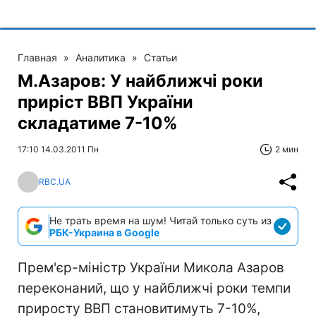
Главная
»
Аналитика
»
Статьи
М.Азаров: У найближчі роки
приріст ВВП України
складатиме 7-10%
17:10 14.03.2011 Пн
2 мин
RBC.UA
Не трать время на шум! Читай только суть из
РБК-Украина в Google
Прем'єр-міністр України Микола Азаров
переконаний, що у найближчі роки темпи
приросту ВВП становитимуть 7-10%,