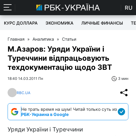
RU
КУРС ДОЛЛАРА
ЭКОНОМИКА
ЛИЧНЫЕ ФИНАНСЫ
T
Главная
»
Аналитика
»
Статьи
М.Азаров: Уряди України і
Туреччини відпрацьовують
техдокументацію щодо ЗВТ
18:40 14.03.2011 Пн
3 мин
RBC.UA
Не трать время на шум! Читай только суть из
РБК-Украина в Google
Уряди України і Туреччини