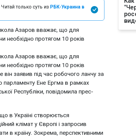
Как
"Че
 Читай только суть из
РБК-Украина в
рос
вид
икола Азаров вважає, що для
ни необхідно протягом 10 років
икола Азаров вважає, що для
ни необхідно протягом 10 років
е він заявив під час робочого ланчу за
о парламенту Ене Ергма в рамках
ської Республіки, повідомила прес-
що в Україні створюється
йний клімат у Європі і запросив
ати в країну. Зокрема, перспективними