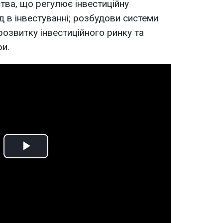
ва, що регулює інвестиційну
д в інвестуванні; розбудови системи
розвитку інвестиційного ринку та
ри.
Play
Video