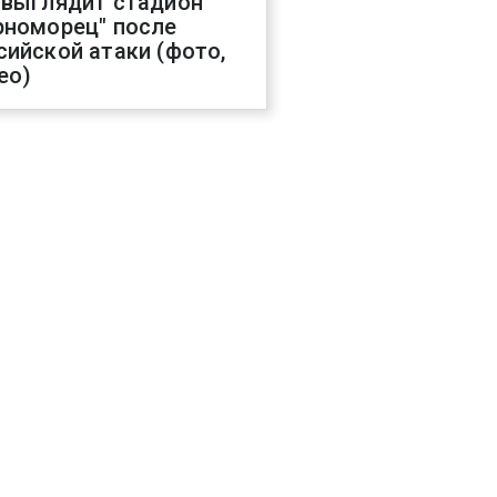
 выглядит стадион
рноморец" после
сийской атаки (фото,
ео)