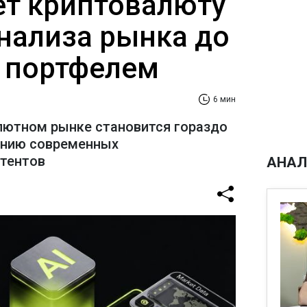
ает криптовалюту
анализа рынка до
 портфелем
6 мин
лютном рынке становится гораздо
ению современных
стентов
АНАЛ