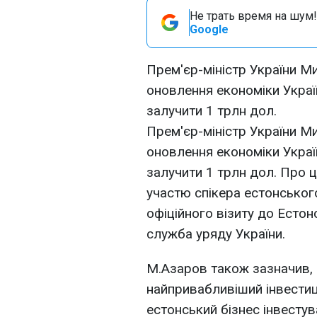
Не трать время на шум!
Google
Прем'єр-міністр України М
оновлення економіки Украї
залучити 1 трлн дол.
Прем'єр-міністр України М
оновлення економіки Украї
залучити 1 трлн дол. Про ц
участю спікера естонськог
офіційного візиту до Естон
служба уряду України.
М.Азаров також зазначив, 
найпривабливіший інвестиці
естонський бізнес інвестув