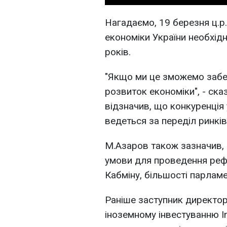
Нагадаємо, 19 березня ц.р
економіки України необхідн
років.
"Якщо ми це зможемо забе
розвиток економіки", - ска
відзначив, що конкуренція 
ведеться за переділ ринків
М.Азаров також зазначив, 
умови для проведення рефо
Кабміну, більшості парламе
Раніше заступник директо
іноземному інвестуванню I