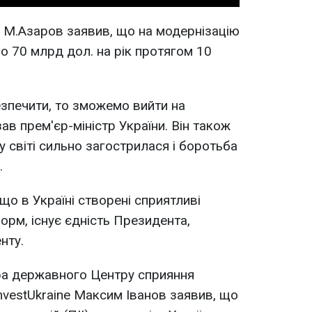
. М.Азаров заявив, що на модернізацію
о 70 млрд дол. на рік протягом 10
зпечити, то зможемо вийти на
зав прем'єр-міністр України. Він також
у світі сильно загострилася і боротьба
.
що в Україні створені сприятливі
рм, існує єдність Президента,
нту.
ра державного Центру сприяння
nvestUkraine Максим Іванов заявив, що