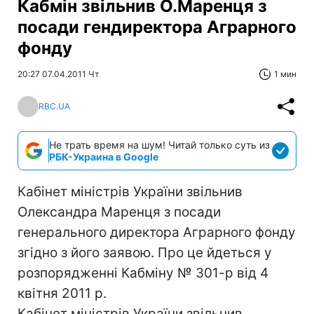
Кабмін звільнив О.Маренця з
посади гендиректора Аграрного
фонду
20:27 07.04.2011 Чт
1 мин
RBC.UA
Не трать время на шум! Читай только суть из
РБК-Украина в Google
Кабінет міністрів України звільнив
Олександра Маренця з посади
генерального директора Аграрного фонду
згідно з його заявою. Про це йдеться у
розпорядженні Кабміну № 301-р від 4
квітня 2011 р.
Кабінет міністрів України звільнив