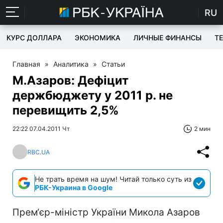
RU
КУРС ДОЛЛАРА
ЭКОНОМИКА
ЛИЧНЫЕ ФИНАНСЫ
T
Главная
»
Аналитика
»
Статьи
М.Азаров: Дефіцит
держбюджету у 2011 р. не
перевищить 2,5%
22:22 07.04.2011 Чт
2 мин
RBC.UA
Не трать время на шум! Читай только суть из
РБК-Украина в Google
Прем‘єр-міністр України Микола Азаров