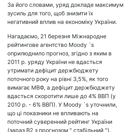
За його словами, уряд докладе максимум
зусиль для того, щоб знизити їх
негативний вплив на економіку України.
Нагадаємо, 21 березня Міжнародне
рейтингове агентство Moody `s
оприлюднило прогноз, згідно з яким в
2011 р. уряду України не вдасться
утримати дефіцит держбюджету
поточного року на рівні 3,5%, як того
вимагає МВФ, а дефіцит держбюджету
вдасться скоротити лише до 4% ВВП (у
2010 р. - 6% ВВП). У Moody `s уточнили,
що ці показники не впливають на
поточний суверенний рейтинг України
(зараз B2 з прогнозом " стабільний ").