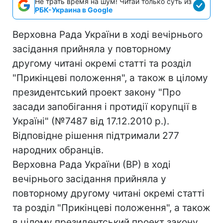
Не трать время на шум! Читай только суть из
РБК-Украина в Google
Верховна Рада України в ході вечірнього
засідання прийняла у повторному
другому читані окремі статті та розділ
"Прикінцеві положення", а також в цілому
президентський проект закону "Про
засади запобігання і протидії корупції в
Україні" (№7487 від 17.12.2010 р.).
Відповідне рішення підтримали 277
народних обранців.
Верховна Рада України (ВР) в ході
вечірнього засідання прийняла у
повторному другому читані окремі статті
та розділ "Прикінцеві положення", а також
в цілому президентський проект закону