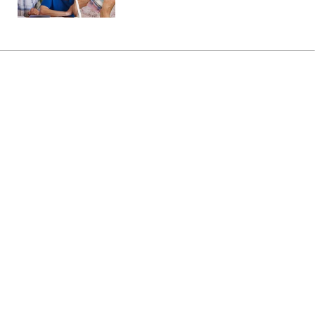
Главная
»
Аналитика
»
Статьи
ВР скасувала свідоцтва про
держреєстрацію юр- та
фізособи-підприємця
19:33 07.04.2011 Чт
3 мин
RBC.UA
Не трать время на шум! Читай только суть из
РБК-Украина в Google
Верховна Рада України в ході вечірнього
засідання прийняла у другому читані та в