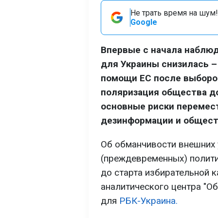
Не трать время на шум!
Google
Впервые с начала наблюд
для Украины снизилась –
помощи ЕС после выборов
поляризация общества до
основные риски перемест
дезинформации и общест
Об обманчивости внешних у
(преждевременных) полити
до старта избирательной к
аналитического центра "О
для
РБК-Украина.