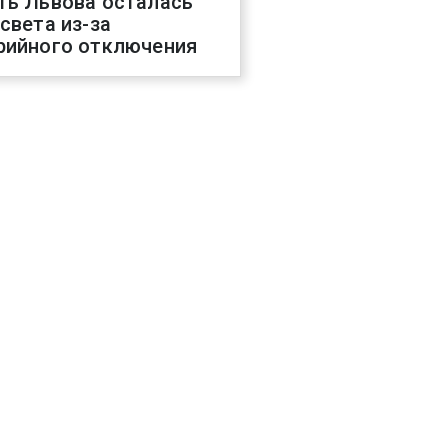
ть Львова осталась
 света из-за
рийного отключения