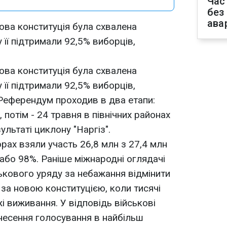
Час
без
ава
ова конституція була схвалена
 її підтримали 92,5% виборців,
ова конституція була схвалена
 її підтримали 92,5% виборців,
 Референдум проходив в два етапи:
 потім - 24 травня в північних районах
ультаті циклону "Наргіз".
рах взяли участь 26,8 млн з 27,4 млн
 або 98%. Раніше міжнародні оглядачі
ькового уряду за небажання відмінити
а новою конституцією, коли тисячі
 виживання. У відповідь військові
несення голосування в найбільш