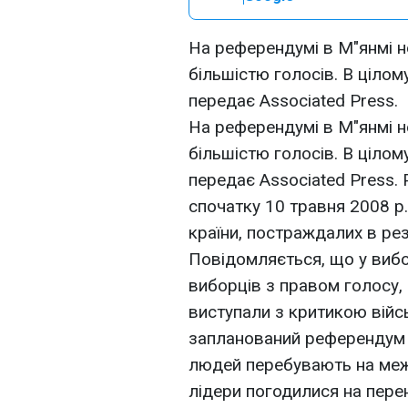
На референдумі в М"янмі н
більшістю голосів. В цілому
передає Associated Press.
На референдумі в М"янмі н
більшістю голосів. В цілому
передає Associated Press.
спочатку 10 травня 2008 р.,
країни, постраждалих в рез
Повідомляється, що у вибо
виборців з правом голосу,
виступали з критикою війс
запланований референдум з
людей перебувають на межі
лідери погодилися на пере