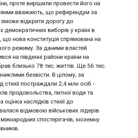
ни, проте вирішили провести його на
 М"янми вважають, що референдум за
ї зможе відкрити дорогу до
х демократичних виборів у країні в
і, що нова конституція спрямована на
вого режиму. За даними властей
вся на південні райони країни на
брав близько 78 тис. життів. Ще 56 тис.
никлими безвісти. В цілому, за
д стихії постраждали 2,4 млн осіб -
ів продовольства, питної води та
 оцінка наслідків стихії до
валася відмовою військових лідерів
міжнародних спостерігачів, іноземну
вників.