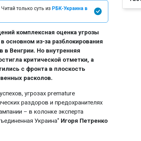
 Читай только суть из
РБК-Украина в
ений комплексная оценка угрозы
 в основном из-за разблокирования
 в Венгрии. Но внутренняя
стигла критической отметки, а
ились с фронта в плоскость
венных расколов.
спехов, угрозах premature
ческих раздоров и предохранителях
ампании – в колонке эксперта
бъединенная Украина"
Игоря Петренко