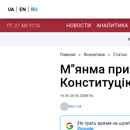
UA
EN
RU
НОВОСТИ
АНАЛИТИКА
ПТ, 07 АВГУСТА
О
Главная
»
Аналитика
»
Статьи
М"янма при
Конституці
16:36 26.05.2008 Пн
RBC.UA
Не трать время на шум!
Google