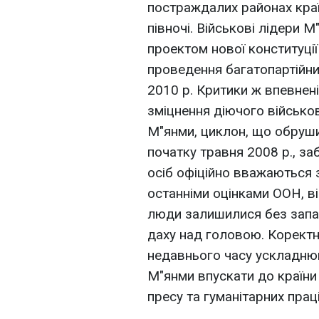
постраждалих районах краї
півночі. Військові лідери
проектом нової конституці
проведення багатопартійни
2010 р. Критики ж впевнен
зміцнення діючого військо
М"янми, циклон, що обруши
початку травня 2008 р., за
осіб офіційно вважаються з
останніми оцінками ООН, ві
люди залишилися без запас
даху над головою. Коректна
недавнього часу ускладню
М"янми впускати до країни 
пресу та гуманітарних праці