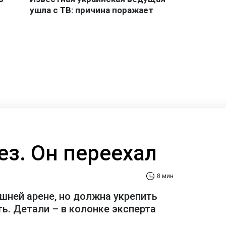
ез. Он переехал
8 мин
шней арене, но должна укрепить
ь. Детали – в колонке эксперта