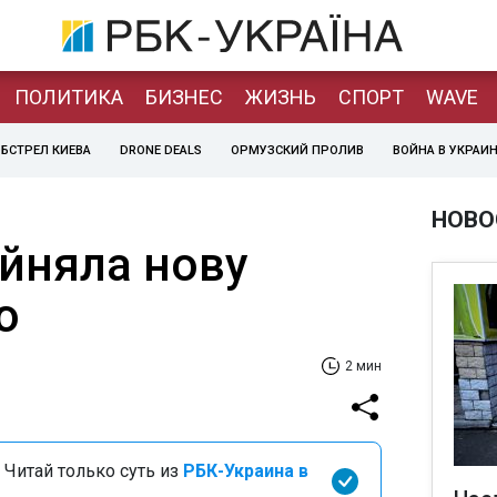
ПОЛИТИКА
БИЗНЕС
ЖИЗНЬ
СПОРТ
WAVE
БСТРЕЛ КИЕВА
DRONE DEALS
ОРМУЗСКИЙ ПРОЛИВ
ВОЙНА В УКРАИ
НОВО
йняла нову
ю
2 мин
 Читай только суть из
РБК-Украина в