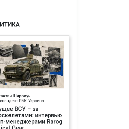
ИТИКА
тантин Широкун
спондент РБК-Украина
ущее ВСУ – за
оскелетами: интервью
оп-менеджерами Rarog
ical Gear