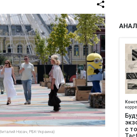
АНАЛ
Конс
корре
Буд
экз
с т
(Виталий Носач, РБК-Украина)
Tact