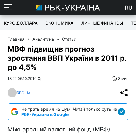
RU
КУРС ДОЛЛАРА
ЭКОНОМИКА
ЛИЧНЫЕ ФИНАНСЫ
T
Главная
»
Аналитика
»
Статьи
МВФ підвищив прогноз
зростання ВВП України в 2011 р.
до 4,5%
18:22 06.10.2010 Ср
3 мин
RBC.UA
Не трать время на шум! Читай только суть из
РБК-Украина в Google
Міжнародний валютний фонд (МВФ)