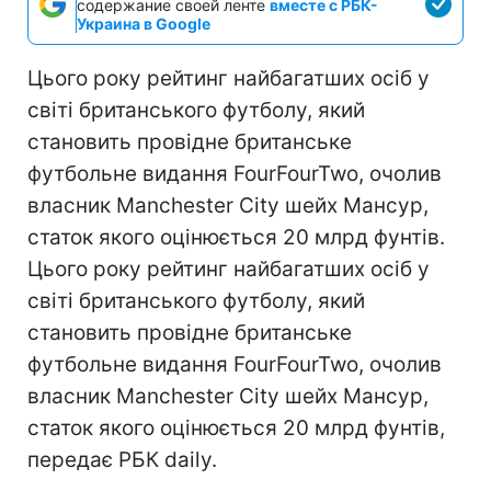
содержание своей ленте
вместе с РБК-
Украина в Google
Цього року рейтинг найбагатших осіб у
світі британського футболу, який
становить провідне британське
футбольне видання FourFourTwo, очолив
власник Manchester City шейх Мансур,
статок якого оцінюється 20 млрд фунтів.
Цього року рейтинг найбагатших осіб у
світі британського футболу, який
становить провідне британське
футбольне видання FourFourTwo, очолив
власник Manchester City шейх Мансур,
статок якого оцінюється 20 млрд фунтів,
передає РБК daily.