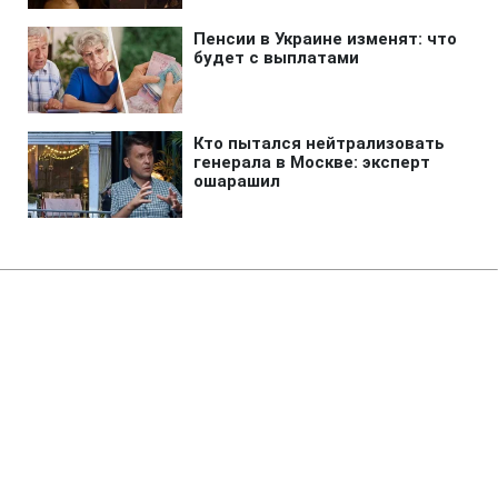
Главная
»
Аналитика
»
Статьи
В.Янукович підписав порядок
придбання акцій "Нафтогазу
України"
17:32 06.10.2010 Ср
3 мин