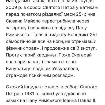
Нагадаємо також, що в ніч на 25 грудня
2009 р. в соборі Святого Петра у Ватикані
перед початком різдвяної меси 25-річна
Сюзана Майоло перестрибнула через
загорожу і повалила на підлогу Папу
Римського. Після інциденту Бенедикт XVI
самостійно звівся на ноги, не отримавши
фізичних травм, і продовжив свій виступ.
Проте старий кардинал Роже Ечегарай
впав при нападі і зламав стегно.
Винуватиця події, як з'ясувалося,
страждає психічним розладом.
Схожий інцидент стався в соборі Святого
Петра в 1981 р., коли було здійснено
замах на Папу Римського Іоанна Павла II.