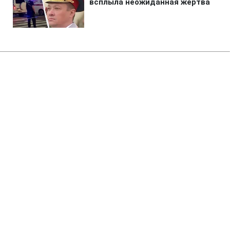
Главная
»
Аналитика
»
Статьи
Євро та долар знову
дорожчають на міжбанку
16:23 11.11.2009 Ср
2 мин
RBC.UA
Не трать время на шум! Читай только суть из
РБК-Украина в Google
За підсумками сьогоднішніх торгів на
міжбанківському валютному ринку долар