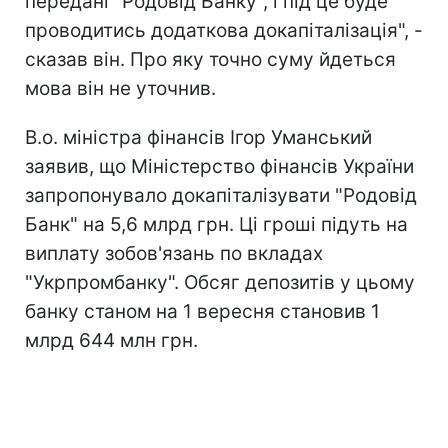
передані "Родовід Банку", і під це буде
проводитись додаткова докапіталізація", -
сказав він. Про яку точно суму йдеться
мова він не уточнив.
В.о. міністра фінансів Ігор Уманський
заявив, що Міністерство фінансів України
запропонувало докапіталізувати "Родовід
Банк" на 5,6 млрд грн. Ці гроші підуть на
виплату зобов'язань по вкладах
"Укрпромбанку". Обсяг депозитів у цьому
банку станом на 1 вересня становив 1
млрд 644 млн грн.