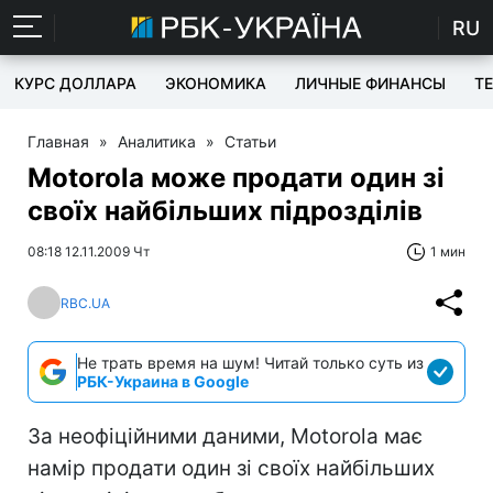
RU
КУРС ДОЛЛАРА
ЭКОНОМИКА
ЛИЧНЫЕ ФИНАНСЫ
T
Главная
»
Аналитика
»
Статьи
Motorola може продати один зі
своїх найбільших підрозділів
08:18 12.11.2009 Чт
1 мин
RBC.UA
Не трать время на шум! Читай только суть из
РБК-Украина в Google
За неофіційними даними, Motorola має
намір продати один зі своїх найбільших