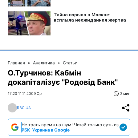
Главная
»
Аналитика
»
Статьи
О.Турчинов: Кабмін
докапіталізує "Родовід Банк"
17:20 11.11.2009 Ср
2 мин
RBC.UA
Не трать время на шум! Читай только суть из
РБК-Украина в Google