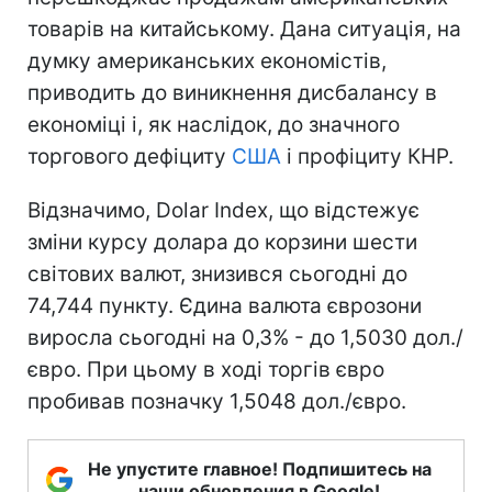
товарів на китайському. Дана ситуація, на
думку американських економістів,
приводить до виникнення дисбалансу в
економіці і, як наслідок, до значного
торгового дефіциту
США
і профіциту КНР.
Відзначимо, Dolar Index, що відстежує
зміни курсу долара до корзини шести
світових валют, знизився сьогодні до
74,744 пункту. Єдина валюта єврозони
виросла сьогодні на 0,3% - до 1,5030 дол./
євро. При цьому в ході торгів євро
пробивав позначку 1,5048 дол./євро.
Не упустите главное! Подпишитесь на
наши обновления в Google!