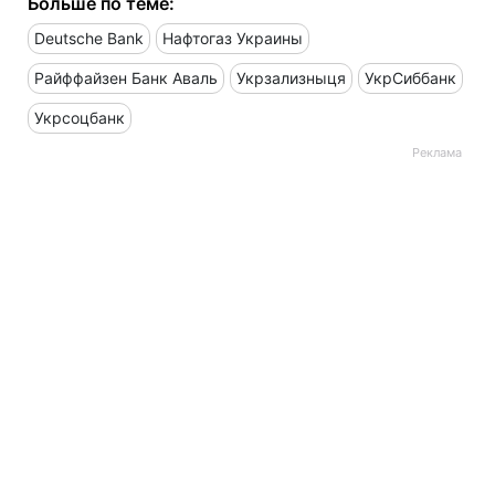
Больше по теме:
Deutsche Bank
Нафтогаз Украины
Райффайзен Банк Аваль
Укрзализныця
УкрСиббанк
Укрсоцбанк