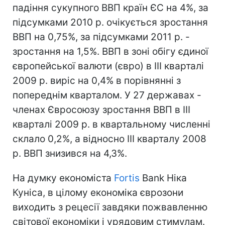
падіння сукупного ВВП країн ЄС на 4%, за
підсумками 2010 р. очікується зростання
ВВП на 0,75%, за підсумками 2011 р. -
зростання на 1,5%. ВВП в зоні обігу єдиної
європейської валюти (євро) в III кварталі
2009 р. виріс на 0,4% в порівнянні з
попереднім кварталом. У 27 державах -
членах Євросоюзу зростання ВВП в III
кварталі 2009 р. в квартальному численні
склало 0,2%, а відносно III кварталу 2008
р. ВВП знизився на 4,3%.
На думку економіста
Fortis
Bank Ніка
Куніса, в цілому економіка єврозони
виходить з рецесії завдяки пожвавленню
світової економіки і урядовим стимулам.