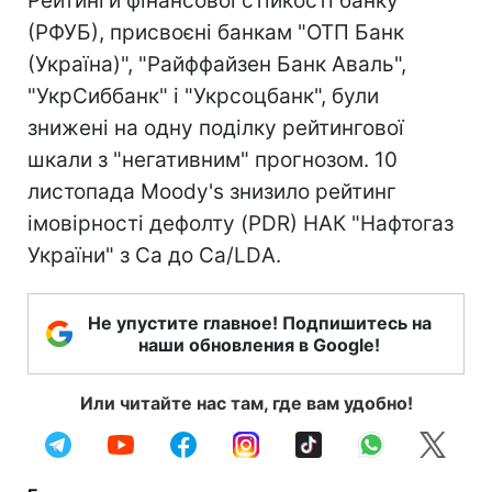
Рейтинги фінансової стійкості банку
(РФУБ), присвоєні банкам "ОТП Банк
(Україна)", "Райффайзен Банк Аваль",
"УкрСиббанк" і "Укрсоцбанк", були
знижені на одну поділку рейтингової
шкали з "негативним" прогнозом. 10
листопада Moody's знизило рейтинг
імовірності дефолту (PDR) НАК "Нафтогаз
України" з Ca до Ca/LDА.
Не упустите главное! Подпишитесь на
наши обновления в Google!
Или читайте нас там, где вам удобно!