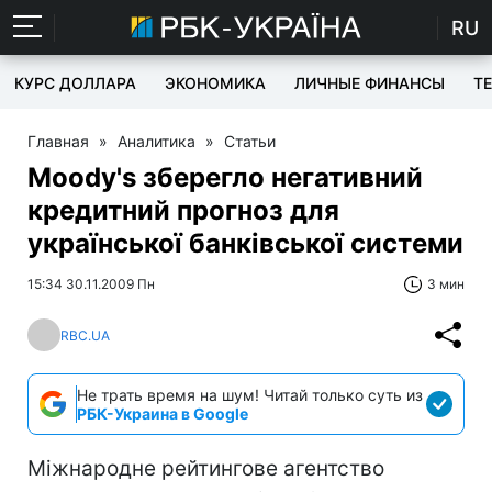
RU
КУРС ДОЛЛАРА
ЭКОНОМИКА
ЛИЧНЫЕ ФИНАНСЫ
T
Главная
»
Аналитика
»
Статьи
Moody's зберегло негативний
кредитний прогноз для
української банківської системи
15:34 30.11.2009 Пн
3 мин
RBC.UA
Не трать время на шум! Читай только суть из
РБК-Украина в Google
Міжнародне рейтингове агентство