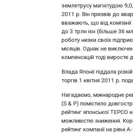
землетрусу магнітудою 9,0,
2011 р. Він призвів до авар
вважають, що від компанії
до 3 трлн ієн (більше 36 м
роботу низки своїх підприє
місяців. Однак не виключено
компенсацій тоді виросте д
Влада Японії піддала різкій
торгів 1 квітня 2011 р. по
Нагадаємо, міжнародне рей
(S & P) помістило довгост
рейтинг японської TEPCO на
можливістю зниження. Ко
рейтинг компанії на рівні 