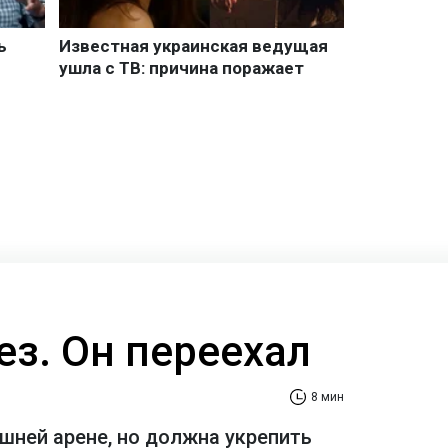
ез. Он переехал
8 мин
шней арене, но должна укрепить