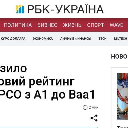
ПОЛИТИКА
БИЗНЕС
ЖИЗНЬ
СПОРТ
WAVE
КУРС ДОЛЛАРА
ЭКОНОМИКА
ЛИЧНЫЕ ФИНАНСЫ
TECH
MILTECH
НОВО
изило
овий рейтинг
PCO з A1 до Baa1
2 мин