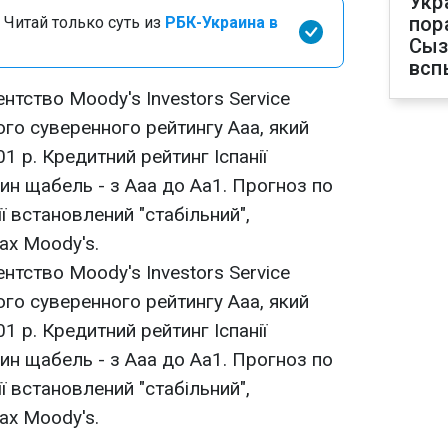
Укр
пор
 Читай только суть из
РБК-Украина в
Сыз
всп
нтство Moody's Investors Service
го суверенного рейтингу Aaa, який
1 р. Кредитний рейтинг Іспанії
ин щабель - з Aaa до Aa1. Прогноз по
ї встановлений "стабільний",
ах Moody's.
нтство Moody's Investors Service
го суверенного рейтингу Aaa, який
1 р. Кредитний рейтинг Іспанії
ин щабель - з Aaa до Aa1. Прогноз по
ї встановлений "стабільний",
ах Moody's.