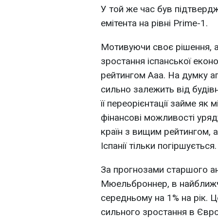
У той же час був підтверд
емітента на рівні Prime-1.
Мотивуючи своє рішення, 
зростання іспанської економ
рейтингом Aaa. На думку аг
сильно залежить від будівн
її переорієнтації займе як м
фінансові можливості уряду
країн з вищим рейтингом, 
Іспанії тільки погіршується.
За прогнозами старшого ана
Мюельброннер, в найближчі
середньому на 1% на рік. Це
сильного зростання в Європ