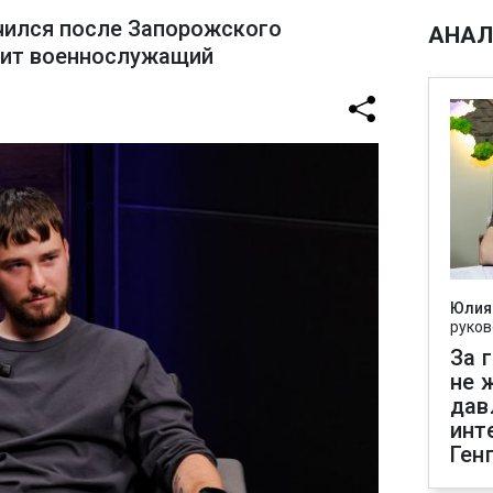
чился после Запорожского
АНАЛ
рит военнослужащий
Юлия
руков
За 
не 
дав
инт
Ген