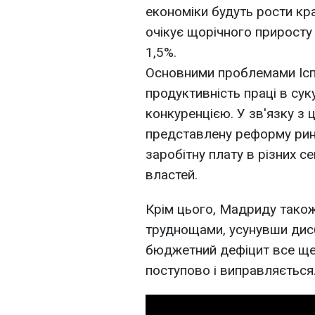
економіки будуть рости кр
очікує щорічного приросту 
1,5%.
Основними проблемами Іспа
продуктивність праці в су
конкуренцією. У зв'язку з
представлену реформу ринк
заробітну плату в різних с
властей.
Крім цього, Мадриду тако
труднощами, усунувши дисба
бюджетний дефіцит все ще 
поступово і виправляється