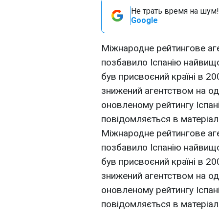
Не трать время на шум!
Google
Міжнародне рейтингове аге
позбавило Іспанію найвищо
був присвоєний країні в 200
знижений агентством на од
оновленому рейтингу Іспані
повідомляється в матеріал
Міжнародне рейтингове аге
позбавило Іспанію найвищо
був присвоєний країні в 200
знижений агентством на од
оновленому рейтингу Іспані
повідомляється в матеріал