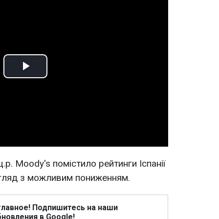
Play
Video
.р. Moody's помістило рейтинги Іспанії
егляд з можливим пониженням.
главное! Подпишитесь на наши
новления в Google!