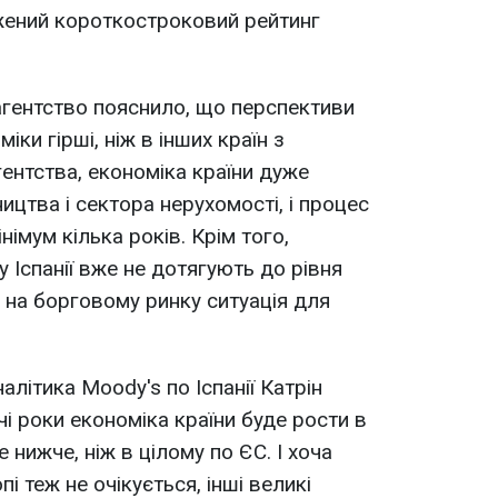
жений короткостроковий рейтинг
агентство пояснило, що перспективи
іки гірші, ніж в інших країн з
ентства, економіка країни дуже
ицтва і сектора нерухомості, і процес
інімум кілька років. Крім того,
 Іспанії вже не дотягують до рівня
а на борговому ринку ситуація для
літика Moody's по Іспанії Катрін
 роки економіка країни буде рости в
 нижче, ніж в цілому по ЄС. І хоча
і теж не очікується, інші великі