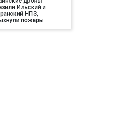
аинские дроны
азили Ильский и
ранский НПЗ,
ыхнули пожары