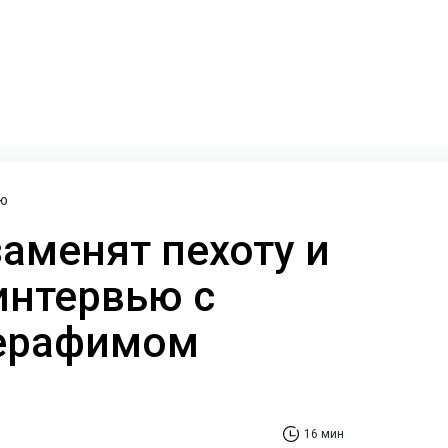
ю
заменят пехоту и
интервью с
ерафимом
16 мин