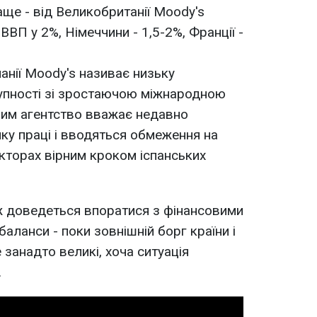
аще - від Великобританії Moody's
ВВП у 2%, Німеччини - 1,5-2%, Франції -
нії Moody's називає низьку
купності зі зростаючою міжнародною
 цим агентство вважає недавно
у праці і вводяться обмеження на
екторах вірним кроком іспанських
ж доведеться впоратися з фінансовими
ланси - поки зовнішній борг країни і
занадто великі, хоча ситуація
.