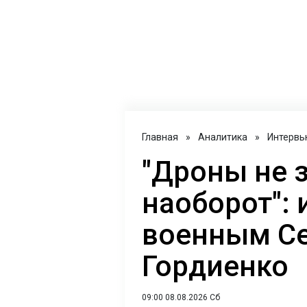
Главная
»
Аналитика
»
Интервь
"Дроны не 
наоборот": 
военным С
Гордиенко
09:00 08.08.2026 Сб