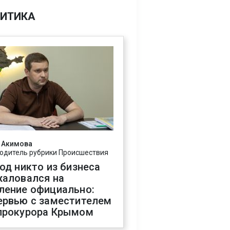
ИТИКА
 Акимова
одитель рубрики Происшествия
год никто из бизнеса
жаловался на
ление официально:
ервью с заместителем
прокурора Крымом