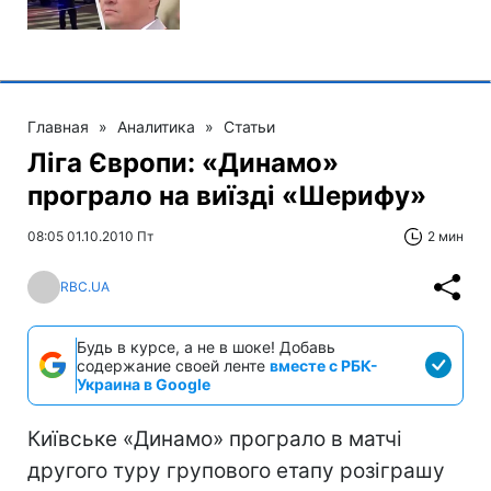
Главная
»
Аналитика
»
Статьи
Ліга Європи: «Динамо»
програло на виїзді «Шерифу»
08:05 01.10.2010 Пт
2 мин
RBC.UA
Будь в курсе, а не в шоке! Добавь
содержание своей ленте
вместе с РБК-
Украина в Google
Київське «Динамо» програло в матчі
другого туру групового етапу розіграшу