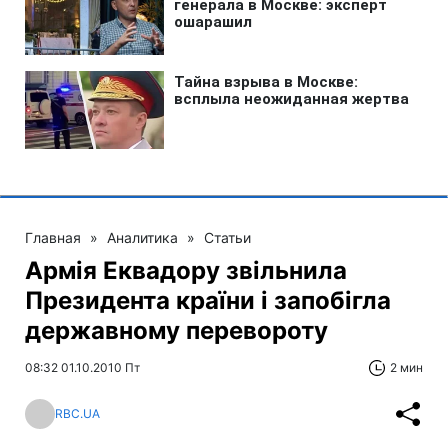
Главная
»
Аналитика
»
Статьи
Армія Еквадору звільнила
Президента країни і запобігла
державному перевороту
08:32 01.10.2010 Пт
2 мин
RBC.UA