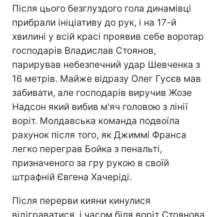
Після цього безглуздого гола динамівці
прибрали ініціативу до рук, і на 17-й
хвилині у всій красі проявив себе воротар
господарів Владислав Стоянов,
парирував небезпечний удар Шевченка з
16 метрів. Майже відразу Олег Гусєв мав
забивати, але господарів виручив Жозе
Надсон який вибив м'яч головою з лінії
воріт. Молдавська команда подвоїла
рахунок після того, як Джиммі Франса
легко переграв Бойка з пенальті,
призначеного за гру рукою в своїй
штрафній Євгена Хачеріді.
Після перерви кияни кинулися
відіграватися, і часом біля воріт Стоянова