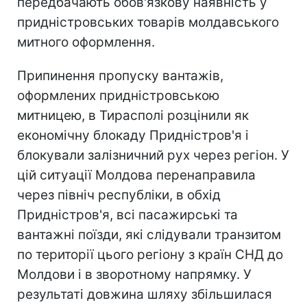
передбачають обов'язкову наявність у
придністровських товарів молдавського
митного оформлення.
Припинення пропуску вантажів,
оформлених придністровською
митницею, в Тирасполі розцінили як
економічну блокаду Придністров'я і
блокували залізничний рух через регіон. У
цій ситуації Молдова перенаправила
через північ республіки, в обхід
Придністров'я, всі пасажирські та
вантажні поїзди, які слідували транзитом
по території цього регіону з країн СНД до
Молдови і в зворотному напрямку. У
результаті довжина шляху збільшилася