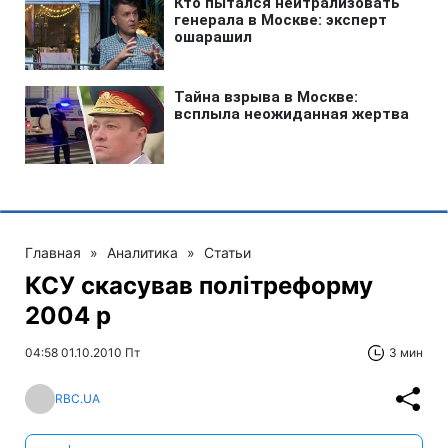
Главная
»
Аналитика
»
Статьи
КСУ скасував політреформу
2004 р
04:58 01.10.2010 Пт
3 мин
RBC.UA