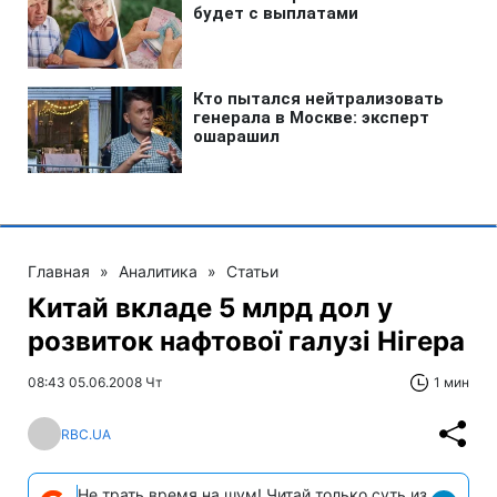
Главная
»
Аналитика
»
Статьи
Китай вкладе 5 млрд дол у
розвиток нафтової галузі Нігера
08:43 05.06.2008 Чт
1 мин
RBC.UA
Не трать время на шум! Читай только суть из