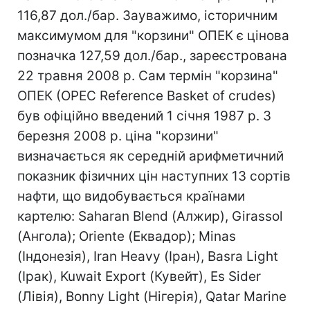
116,87 дол./бар. Зауважимо, історичним
максимумом для "корзини" ОПЕК є цінова
позначка 127,59 дол./бар., зареєстрована
22 травня 2008 р. Сам термін "корзина"
ОПЕК (OPEC Reference Basket of crudes)
був офіційно введений 1 січня 1987 р. З
березня 2008 р. ціна "корзини"
визначається як середній арифметичний
показник фізичних цін наступних 13 сортів
нафти, що видобувається країнами
картелю: Saharan Blend (Алжир), Girassol
(Ангола); Oriente (Еквадор); Minas
(Індонезія), Iran Heavy (Іран), Basra Light
(Ірак), Kuwait Export (Кувейт), Es Sider
(Лівія), Bonny Light (Нігерія), Qatar Marine