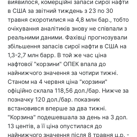
виявилося, комерційні запаси сирої нафти
в США за звітний тиждень з 23 по 30
травня скоротилися на 4,8 млн бар., тобто
очікування аналітиків знову не співпали з
реальними даними. Фахівці прогнозували
збільшення запасів сирої нафти в США на
1,3-2,7 млн барр. В той же час ціна
нафтової "корзини" ОПЕК впала до
найнижчого значення за чотири тижні.
Станом на 4 червня ціна "корзини"
офіційно склала 118,56 дол./бар. Нижче за
позначку 120 дол./бар. показник
встановився вперше за два тижні.
"Корзина" подешевшала за день на 3 дол.
13 центів, а її ціна опустилася до
найнижчого значення після 8 травня ц.р. -